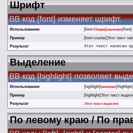
Шрифт
BB код [font] изменяет шрифт.
Использование
[font=
Опция
]
значение
[/font]
Пример
[font=courier]Этот текст на
Результат
Этот текст написан ш
Выделение
BB код [highlight] позволяет выд
Использование
[highlight]
значение
[/highlight
Пример
[highlight]Этот текст выделе
Результат
Этот текст выделен
По левому краю / По пра