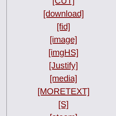
[CUT]
[download]
[fid]
[image]
[imgHS]
[Justify]
[media]
[MORETEXT]
[S]