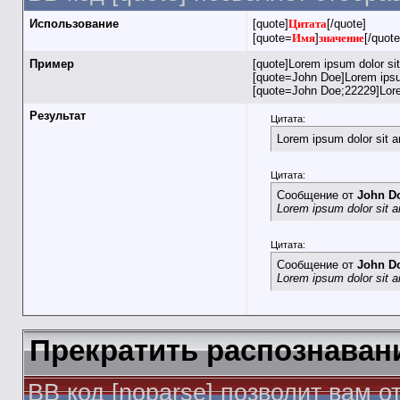
Использование
[quote]
Цитата
[/quote]
[quote=
Имя
]
значение
[/quote
Пример
[quote]Lorem ipsum dolor si
[quote=John Doe]Lorem ipsum
[quote=John Doe;22229]Lore
Результат
Цитата:
Lorem ipsum dolor sit 
Цитата:
Сообщение от
John D
Lorem ipsum dolor sit 
Цитата:
Сообщение от
John D
Lorem ipsum dolor sit 
Прекратить распознаван
BB код [noparse] позволит вам 