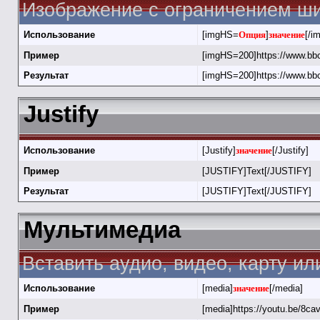
Изображение с ограничением ши
Использование
[imgHS=
Опция
]
значение
[/i
Пример
[imgHS=200]https://www.bbc
Результат
[imgHS=200]https://www.bbc
Justify
Использование
[Justify]
значение
[/Justify]
Пример
[JUSTIFY]Text[/JUSTIFY]
Результат
[JUSTIFY]Text[/JUSTIFY]
Мультимедиа
Вставить аудио, видео, карту и
Использование
[media]
значение
[/media]
Пример
[media]https://youtu.be/8c