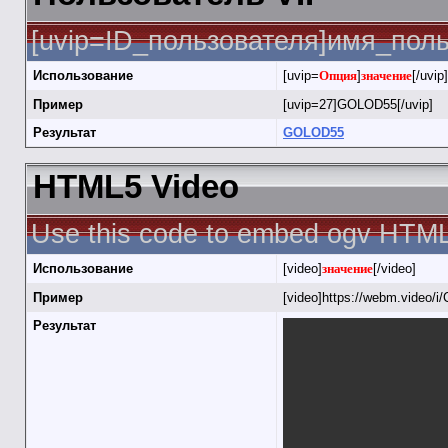
[uvip=ID_пользователя]имя_польз
Использование
[uvip=
Опция
]
значение
[/uvip]
Пример
[uvip=27]GOLOD55[/uvip]
Результат
GOLOD55
HTML5 Video
Use this code to embed ogv HTML
Использование
[video]
значение
[/video]
Пример
[video]https://webm.video/i/
Результат