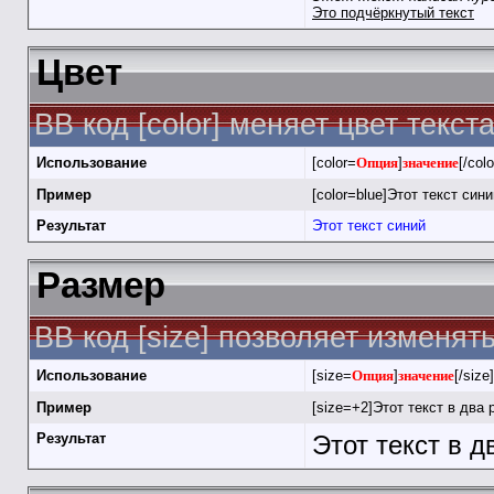
Это подчёркнутый текст
Цвет
BB код [color] меняет цвет текста
Использование
[color=
Опция
]
значение
[/colo
Пример
[color=blue]Этот текст синий
Результат
Этот текст синий
Размер
BB код [size] позволяет изменя
Использование
[size=
Опция
]
значение
[/size]
Пример
[size=+2]Этот текст в два 
Результат
Этот текст в 