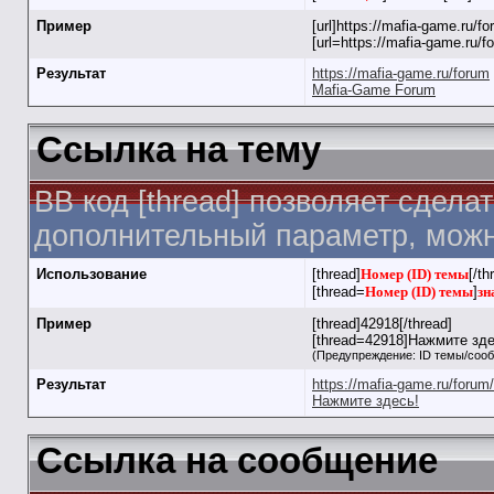
Пример
[url]https://mafia-game.ru/for
[url=https://mafia-game.ru/
Результат
https://mafia-game.ru/forum
Mafia-Game Forum
Ссылка на тему
BB код [thread] позволяет сдела
дополнительный параметр, можн
Использование
[thread]
Номер (ID) темы
[/th
[thread=
Номер (ID) темы
]
зн
Пример
[thread]42918[/thread]
[thread=42918]Нажмите здес
(Предупреждение: ID темы/соо
Результат
https://mafia-game.ru/foru
Нажмите здесь!
Ссылка на сообщение