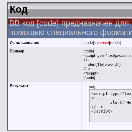
Код
BB код [code] предназначен для
помощью специального форматир
Использование
[code]
значение
[/code]
Пример
[code]
<script type="text/javascrip
<!--
alert("Hello world!");
//-->
</script>
[/code]
Результат
Код:
<script type="tex
<!--

	alert("Hello world!");

//-->

</script>