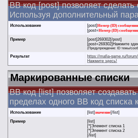
BB код [post] позволяет сделать
Используя дополнительный пара
Использование
[post]
Номер (ID) сообщения
[post=
Номер (ID) сообщени
Пример
[post]269302[/post]
[post=269302]Нажмите здес
(Предупреждение: ID темы/соо
Результат
https://mafia-game.ru/for
Нажмите здесь!
Маркированные списки
BB код [list] позволяет создав
пределах одного BB код списка 
Использование
[list]
значение
[/list]
Пример
[list]
[*]Элемент списка 1
[*]Элемент списка 2
[/list]