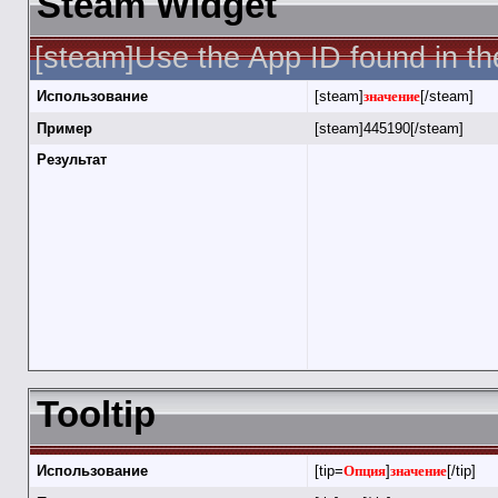
Steam Widget
[steam]Use the App ID found in th
Использование
[steam]
значение
[/steam]
Пример
[steam]445190[/steam]
Результат
Tooltip
Использование
[tip=
Опция
]
значение
[/tip]