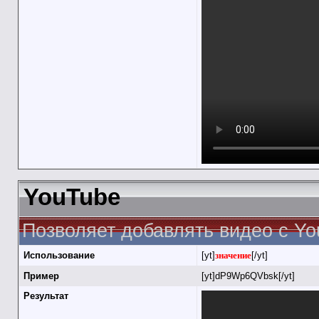
YouTube
Позволяет добавлять видео с Yo
Использование
[yt]
значение
[/yt]
Пример
[yt]dP9Wp6QVbsk[/yt]
Результат