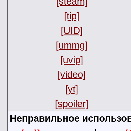
[steam]
[tip]
[UID]
[ummg]
[uvip]
[video]
[yt]
[spoiler]
Неправильное использов