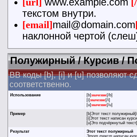
[url]
www.example.com
[
текстом внутри.
[email]
mail@domain.com
наклонной чертой (слеш)
Полужирный / Курсив / 
BB коды [b], [i] и [u] позволяю
соответственно.
Использование
[b]
значение
[/b]
[i]
значение
[/i]
[u]
значение
[/u]
Пример
[b]Этот текст полужирный[/
[i]Этот текст написан курси
[u]Это подчёркнутый текст[
Результат
Этот текст полужирный
Этот текст написан кур