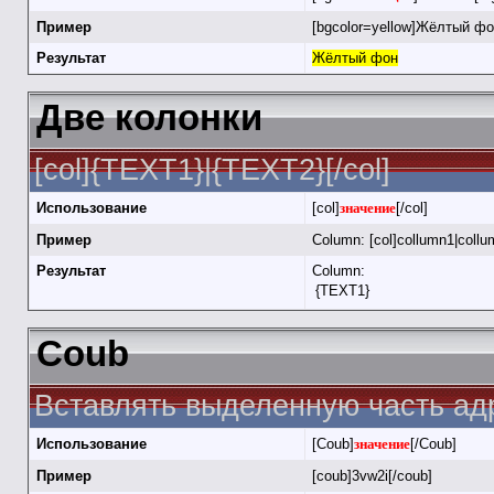
Пример
[bgcolor=yellow]Жёлтый фон
Результат
Жёлтый фон
Две колонки
[col]{TEXT1}|{TEXT2}[/col]
Использование
[col]
значение
[/col]
Пример
Column: [col]collumn1|collu
Результат
Column:
{TEXT1}
Coub
Вставлять выделенную часть адр
Использование
[Coub]
значение
[/Coub]
Пример
[coub]3vw2i[/coub]