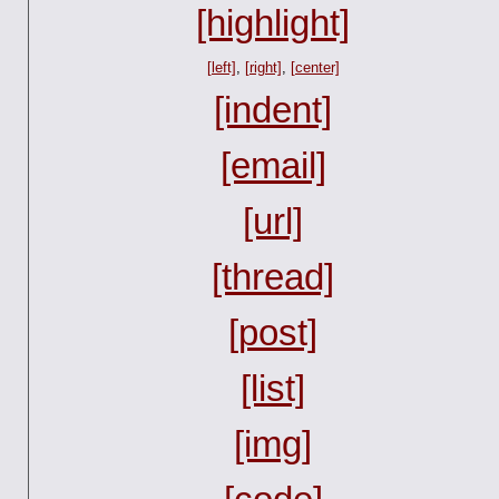
[highlight]
[left]
,
[right]
,
[center]
[indent]
[email]
[url]
[thread]
[post]
[list]
[img]