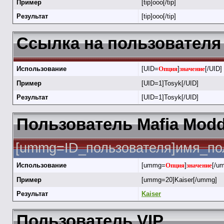
Пример
[tip]ооо[/tip]
Результат
[tip]ооо[/tip]
Ссылка на пользователя 
Использование
[UID=
Опция
]
значение
[/UID]
Пример
[UID=1]Tosyk[/UID]
Результат
[UID=1]Tosyk[/UID]
Пользователь Mafia Modd
[ummg=ID_пользователя]имя_по
Использование
[ummg=
Опция
]
значение
[/u
Пример
[ummg=20]Kaiser[/ummg]
Результат
Kaiser
Пользователь VIP