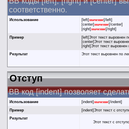
BB коды [left], [right] и [cente
соответственно.
Использование
[left]
значение
[/left]
[center]
значение
[/center]
[right]
значение
[/right]
Пример
[left]Этот текст выровнен п
[center]Этот текст выровнен
[right]Этот текст выровнен 
Результат
Этот текст выровнен по л
Отступ
BB код [indent] позволяет сделат
Использование
[indent]
значение
[/indent]
Пример
[indent]Этот текст с отступ
Результат
Этот текст с отступ