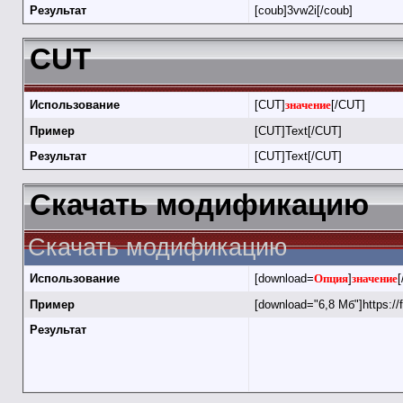
Результат
[coub]3vw2i[/coub]
CUT
Использование
[CUT]
значение
[/CUT]
Пример
[CUT]Text[/CUT]
Результат
[CUT]Text[/CUT]
Скачать модификацию
Скачать модификацию
Использование
[download=
Опция
]
значение
[
Пример
[download="6,8 Мб"]https://
Результат