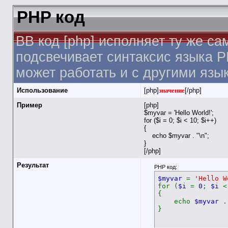
PHP код
BB код [php] исполняет ту же са
подсвечивает синтаксис языка P
может работать и с другими язы
Использование
[php]
значение
[/php]
Пример
[php]
$myvar = 'Hello World!';
for ($
i = 0; $i < 10; $i++)
{
echo $myvar . "\n";
}
[/php]
Результат
PHP код:
$myvar
=
'Hello W
for (
$i
=
0
;
$i
{
echo
$myvar
}