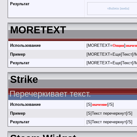
Результат
vBulletin [media]
MORETEXT
Использование
[MORETEXT=
Опция
]
значе
Пример
[MORETEXT=Еще]Текст[/
Результат
[MORETEXT=Еще]Текст[/
Strike
Перечеркивает текст.
Использование
[S]
значение
[/S]
Пример
[S]Текст перечеркнут[/S]
Результат
[S]Текст перечеркнут[/S]