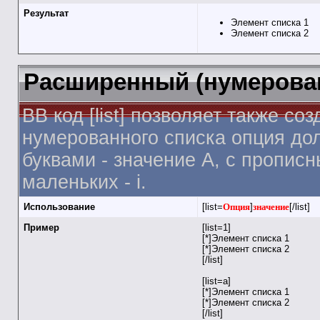
Результат
Элемент списка 1
Элемент списка 2
Расширенный (нумерова
BB код [list] позволяет также 
нумерованного списка опция дол
буквами - значение A, с прописн
маленьких - i.
Использование
[list=
Опция
]
значение
[/list]
Пример
[list=1]
[*]Элемент списка 1
[*]Элемент списка 2
[/list]
[list=a]
[*]Элемент списка 1
[*]Элемент списка 2
[/list]