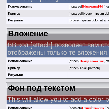
Использование
[noparse]
[b]значение[/b]
[/no
Пример
[noparse][b]Lorem ipsum dolo
Результат
[b]Lorem ipsum dolor sit ame
Вложение
BB код [attach] позволяет вам о
отображены только те вложения
Использование
[attach]
Номер вложения
[/at
Пример
[attach]12345[/attach]
Результат
Фон под текстом
This will allow you to add a color
Использование
[bgcolor=
Опция
]
значение
[/b