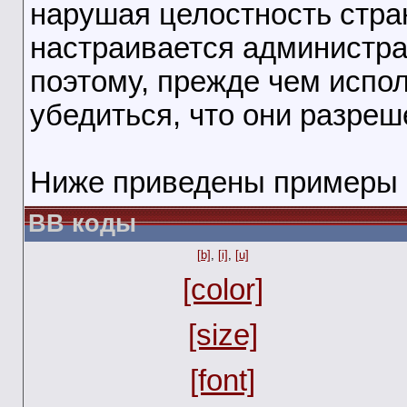
нарушая целостность стра
настраивается администра
поэтому, прежде чем испо
убедиться, что они разреш
Ниже приведены примеры 
BB коды
[b]
,
[i]
,
[u]
[color]
[size]
[font]