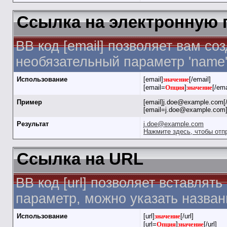
Ссылка на электронную 
BB код [email] позволяет вам с
необязательный параметр 'name'
Использование
[email]
значение
[/email]
[email=
Опция
]
значение
[/ema
Пример
[email]j.doe@example.com[/
[email=j.doe@example.com]
Результат
j.doe@example.com
Нажмите здесь, чтобы отп
Ссылка на URL
BB код [url] позволяет вставля
параметр, можно указать назван
Использование
[url]
значение
[/url]
[url=
Опция
]
значение
[/url]