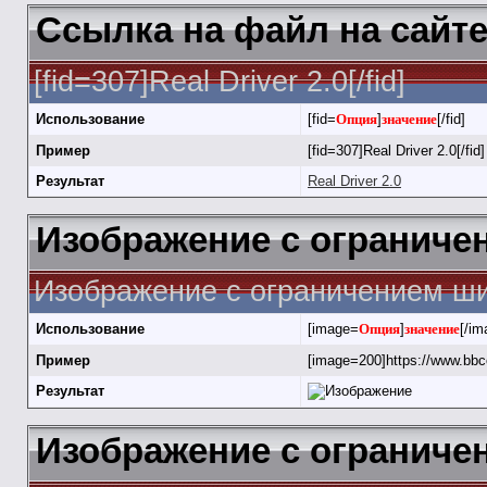
Ссылка на файл на сайт
[fid=307]Real Driver 2.0[/fid]
Использование
[fid=
Опция
]
значение
[/fid]
Пример
[fid=307]Real Driver 2.0[/fid]
Результат
Real Driver 2.0
Изображение с огранич
Изображение с ограничением ши
Использование
[image=
Опция
]
значение
[/im
Пример
[image=200]https://www.bbc
Результат
Изображение с ограничен