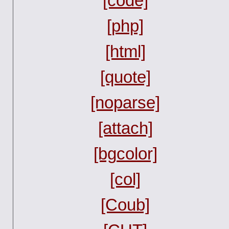
[code]
[php]
[html]
[quote]
[noparse]
[attach]
[bgcolor]
[col]
[Coub]