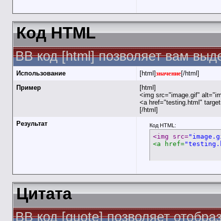
Код HTML
BB код [html] позволяет вам вы
Использование
[html]
значение
[/html]
Пример
[html]
<img src="image.gif" alt="i
<a href="testing.html" targ
[/html]
Результат
Код HTML:
<img src=
"image.g
<a href=
"testing.
Цитата
BB код [quote] позволяет отобра