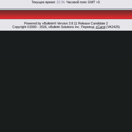
Текущее время:
22:34
. Часовой пояс GMT +3.
Powered by vBulletin® Version 3.8.11 Release Candidate 2
Copyright ©2000 - 2026, vBulletin Solutions Inc. Перевод:
zCarot
(VK2425)