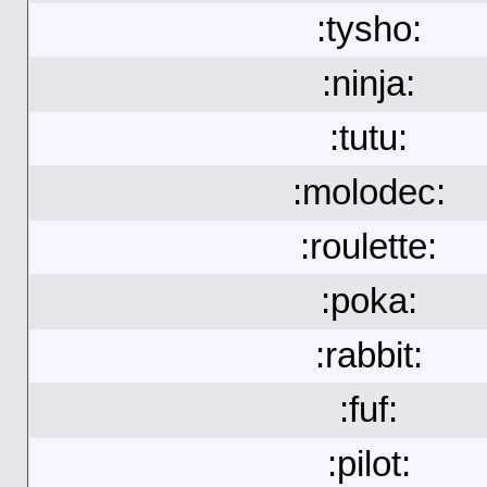
:tysho:
:ninja:
:tutu:
:molodec:
:roulette:
:poka:
:rabbit:
:fuf:
:pilot: