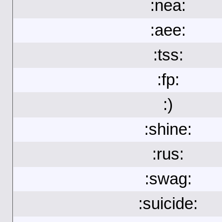
:nea:
:aee:
:tss:
:fp:
:)
:shine:
:rus:
:swag:
:suicide: