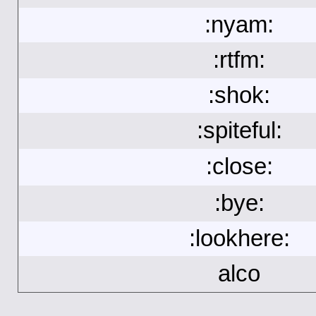
:nyam:
:rtfm:
:shok:
:spiteful:
:close:
:bye:
:lookhere:
alco