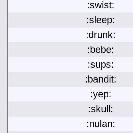
:swist:
:sleep:
:drunk:
:bebe:
:sups:
:bandit:
:yep:
:skull:
:nulan: