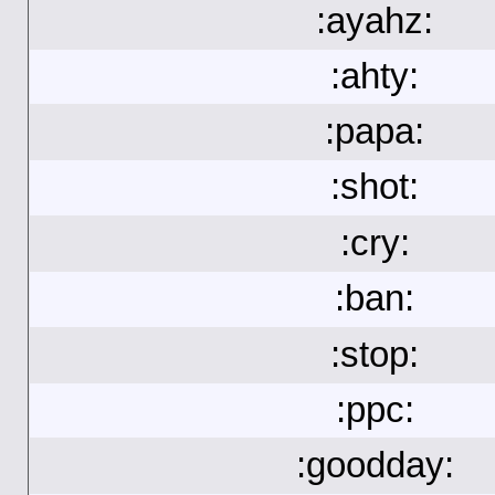
:ayahz:
:ahty:
:papa:
:shot:
:cry:
:ban:
:stop:
:ppc:
:goodday: