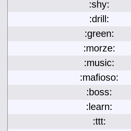
:shy:
:drill:
:green:
:morze:
:music:
:mafioso:
:boss:
:learn:
:ttt: