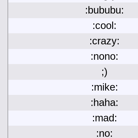
:bububu:
:cool:
:crazy:
:nono:
;)
:mike:
:haha:
:mad:
:no: