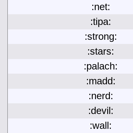
:net:
:tipa:
:strong:
:stars:
:palach:
:madd:
:nerd:
:devil:
:wall: