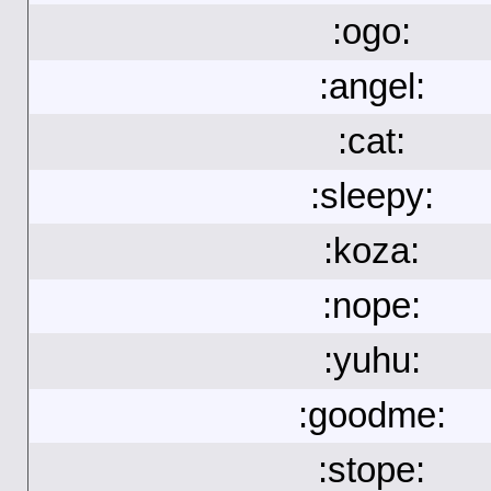
:ogo:
:angel:
:cat:
:sleepy:
:koza:
:nope:
:yuhu:
:goodme:
:stope: