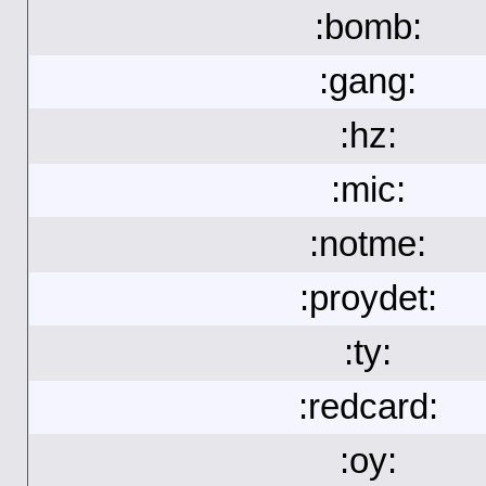
:bomb:
:gang:
:hz:
:mic:
:notme:
:proydet:
:ty:
:redcard:
:oy: