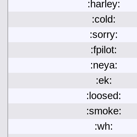
:harley:
:cold:
:sorry:
:fpilot:
:neya:
:ek:
:loosed:
:smoke:
:wh: