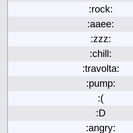
:rock:
:aaee:
:zzz:
:chill:
:travolta:
:pump:
:(
:D
:angry: