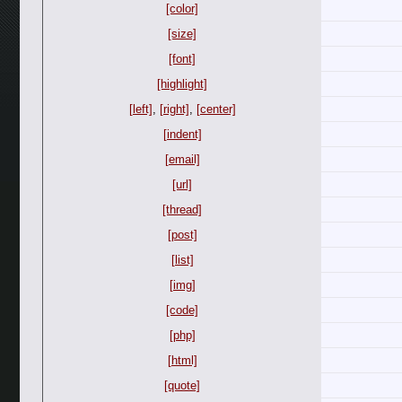
[color]
[size]
[font]
[highlight]
[left]
,
[right]
,
[center]
[indent]
[email]
[url]
[thread]
[post]
[list]
[img]
[code]
[php]
[html]
[quote]