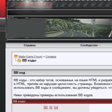
Справка
Сообщество
Mafia-Game Forum
>
Справка
BB коды
BB код
BB коды - это набор тегов, основанных на языке HTML и разр
в HTML, причём не нарушая целостность страницы. Возможнос
использовать BB коды в сообщениях, вы должны убедиться, чт
Ниже приведены примеры использования BB кодов.
BB коды
[b]
,
[i]
,
[u]