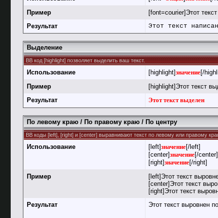
Пример
[font=courier]Этот текс
Результат
Этот текст написа
Выделение
BB код [highlight] позволяет выделить ваш текст.
Использование
[highlight]
значение
[/highl
Пример
[highlight]Этот текст вы
Результат
Этот текст выделен
По левому краю / По правому краю / По центру
BB коды [left], [right] и [center] выравнивают текст по левому или правому к
Использование
[left]
значение
[/left]
[center]
значение
[/center]
[right]
значение
[/right]
Пример
[left]Этот текст выровн
[center]Этот текст выро
[right]Этот текст выров
Результат
Этот текст выровнен п