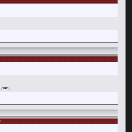
щение.)
.