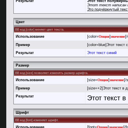
Результат
Этот текст полужирн
Этот текст написан 
Это подчёркнутый текс
Цвет
BB код [color] меняет цвет текста.
Использование
[color=
Опция
]
значение
[/
Пример
[color=blue]Этот текст с
Результат
Этот текст синий
Размер
BB код [size] позволяет изменять размер шрифта.
Использование
[size=
Опция
]
значение
[/
Пример
[size=+2]Этот текст в 
Результат
Этот текст 
Шрифт
BB код [font] изменяет шрифт.
Использование
[font=
Опция
]
значение
[/f