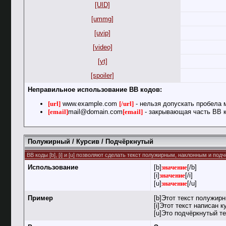
[UID]
[ummg]
[uvip]
[video]
[yt]
[spoiler]
Неправильное использование BB кодов:
[url]
www.example.com
[/url]
- нельзя допускать пробела 
[email]
mail@domain.com
[email]
- закрывающая часть BB к
Полужирный / Курсив / Подчёркнутый
BB коды [b], [i] и [u] позволяют сделать текст полужирным, наклонным и по
Использование
[b]
значение
[/b]
[i]
значение
[/i]
[u]
значение
[/u]
Пример
[b]Этот текст полужирн
[i]Этот текст написан к
[u]Это подчёркнутый те