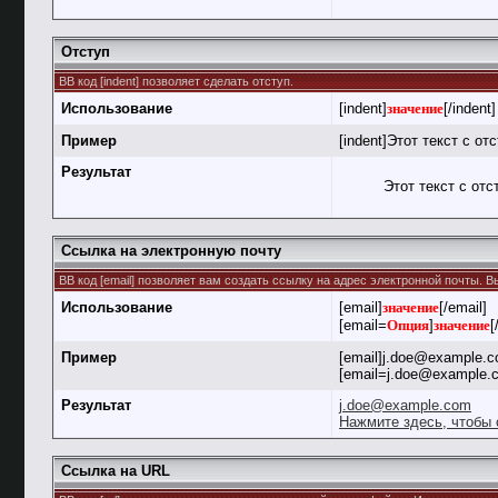
Отступ
BB код [indent] позволяет сделать отступ.
Использование
[indent]
значение
[/indent]
Пример
[indent]Этот текст с отс
Результат
Этот текст с отс
Ссылка на электронную почту
BB код [email] позволяет вам создать ссылку на адрес электронной почты. 
Использование
[email]
значение
[/email]
[email=
Опция
]
значение
[
Пример
[email]j.doe@example.c
[email=j.doe@example.
Результат
j.doe@example.com
Нажмите здесь, чтобы 
Ссылка на URL