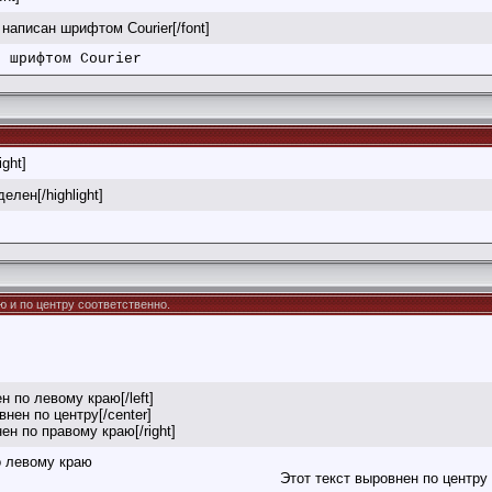
т написан шрифтом Courier[/font]
н шрифтом Courier
ight]
делен[/highlight]
раю и по центру соответственно.
ен по левому краю[/left]
внен по центру[/center]
нен по правому краю[/right]
о левому краю
Этот текст выровнен по центру