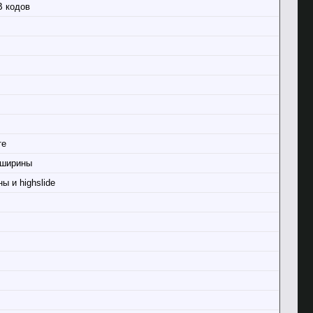
B кодов
те
 ширины
 и highslide