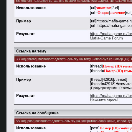
BB код [url] позволяет вставлять ссылки на сайты или файлы. Используя д
Использование
[url]
значение
[/url]
[url=
Опция
]
значение
[/url
Пример
[url]https://mafia-game.ru
[url=https://mafia-game
Результат
https://mafia-game.ru/f
Mafia-Game Forum
Ссылка на тему
BB код [thread] позволяет сделать ссылку на тему, используя её номер (ID
Использование
[thread]
Номер (ID) темы
[thread=
Номер (ID) тем
Пример
[thread]42918[/thread]
[thread=42918]Нажмите 
(Предупреждение: ID темы/
Результат
https://mafia-game.ru/f
Нажмите здесь!
Ссылка на сообщение
BB код [post] позволяет сделать ссылку на конкретное сообщение, использу
Использование
[post]
Номер (ID) сообщ