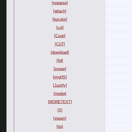
[noparse]
[attach]
[bgcolor]
[col]
[Coub]
[CUT]
[download]
[fid]
[image]
[imgHS]
[Justify]
[media]
[MORETEXT]
[S]
[steam]
[tip]