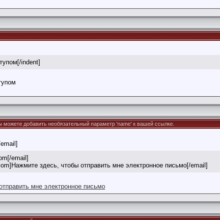
тупом[/indent]
тупом
Вы можете добавить необязательный параметр 'name' к вашей ссылке.
/email]
om[/email]
com]Нажмите здесь, чтобы отправить мне электронное письмо[/email]
отправить мне электронное письмо