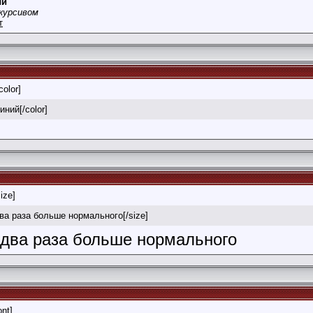
ый
курсивом
т
color]
иний[/color]
size]
два раза больше нормального[/size]
в два раза больше нормального
ont]