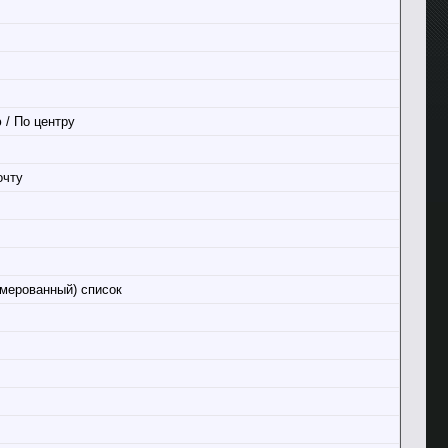
 / По центру
очту
мерованный) список