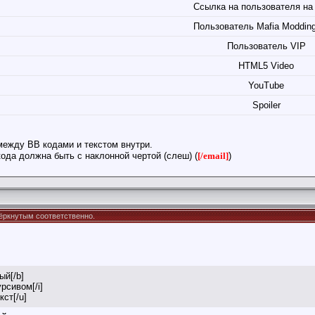
Ссылка на пользователя на
Пользователь Mafia Moddin
Пользователь VIP
HTML5 Video
YouTube
Spoiler
между BB кодами и текстом внутри.
ода должна быть с наклонной чертой (слеш) (
[/email]
)
дчёркнутым соответственно.
ый[/b]
урсивом[/i]
кст[/u]