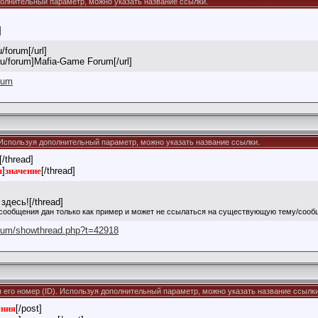
ополнительный параметр, можно указать название ссылки.
]
/forum[/url]
.ru/forum]Mafia-Game Forum[/url]
orum
). Используя дополнительный параметр, можно указать название ссылки.
[/thread]
ы
]
значение
[/thread]
здесь![/thread]
сообщения дан только как пример и может не ссылаться на существующую тему/сооб
orum/showthread.php?t=42918
я его номер (ID). Используя дополнительный параметр, можно указать название ссылки
ения
[/post]