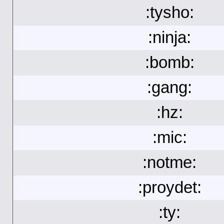
:tysho:
:ninja:
:bomb:
:gang:
:hz:
:mic:
:notme:
:proydet:
:ty: