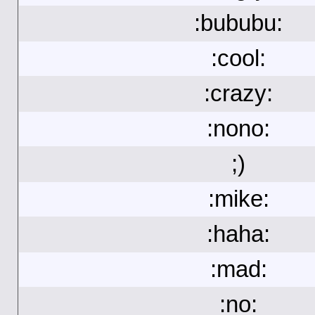
:bububu:
:cool:
:crazy:
:nono:
;)
:mike:
:haha:
:mad:
:no: