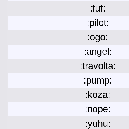
:fuf:
:pilot:
:ogo:
:angel:
:travolta:
:pump:
:koza:
:nope:
:yuhu: