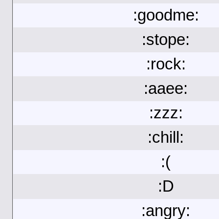
:goodme:
:stope:
:rock:
:aaee:
:zzz:
:chill:
:(
:D
:angry: