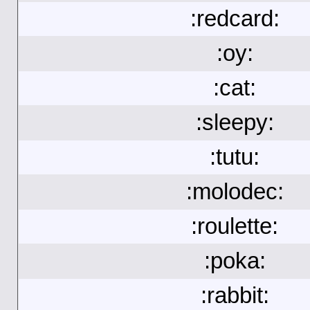
:redcard:
:oy:
:cat:
:sleepy:
:tutu:
:molodec:
:roulette:
:poka:
:rabbit: