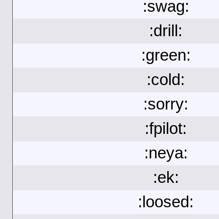
:swag:
:drill:
:green:
:cold:
:sorry:
:fpilot:
:neya:
:ek:
:loosed: