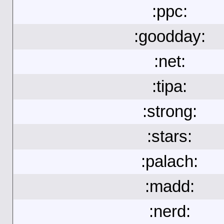
:ppc:
:goodday:
:net:
:tipa:
:strong:
:stars:
:palach:
:madd:
:nerd: