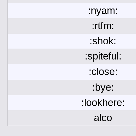
:nyam:
:rtfm:
:shok:
:spiteful:
:close:
:bye:
:lookhere:
alco