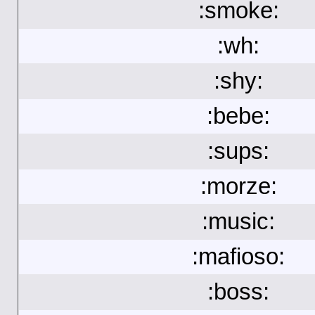
:smoke:
:wh:
:shy:
:bebe:
:sups:
:morze:
:music:
:mafioso:
:boss: