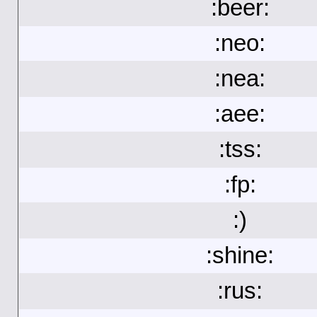
:beer:
:neo:
:nea:
:aee:
:tss:
:fp:
:)
:shine:
:rus: