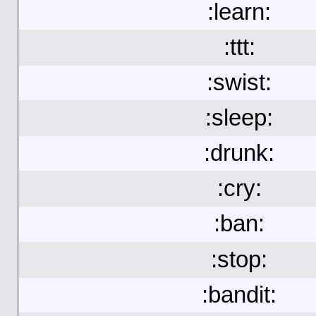
:learn:
:ttt:
:swist:
:sleep:
:drunk:
:cry:
:ban:
:stop:
:bandit: