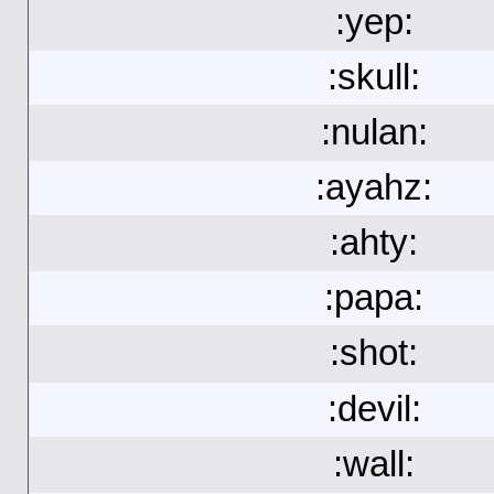
:yep:
:skull:
:nulan:
:ayahz:
:ahty:
:papa:
:shot:
:devil:
:wall: