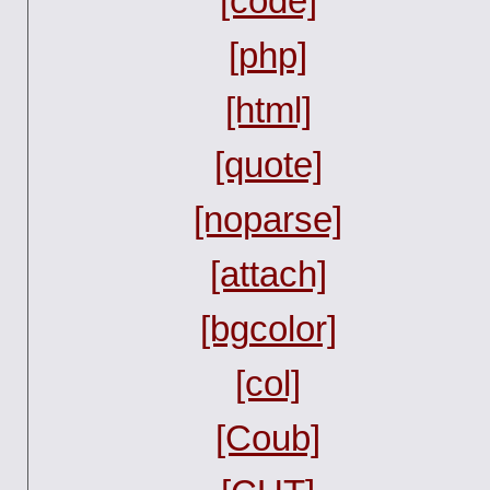
[code]
[php]
[html]
[quote]
[noparse]
[attach]
[bgcolor]
[col]
[Coub]