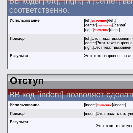
BB коды [left], [right] и [cente
соответственно.
Использование
[left]
значение
[/left]
[center]
значение
[/center]
[right]
значение
[/right]
Пример
[left]Этот текст выровнен п
[center]Этот текст выровнен
[right]Этот текст выровнен 
Результат
Этот текст выровнен по л
Отступ
BB код [indent] позволяет сделат
Использование
[indent]
значение
[/indent]
Пример
[indent]Этот текст с отступ
Результат
Этот текст с отступ