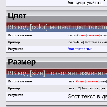
Это подчёркнутый текст
Цвет
BB код [color] меняет цвет текста
Использование
[color=
Опция
]
значение
[/colo
Пример
[color=blue]Этот текст синий
Результат
Этот текст синий
Размер
BB код [size] позволяет изменя
Использование
[size=
Опция
]
значение
[/size]
Пример
[size=+2]Этот текст в два 
Результат
Этот текст в 