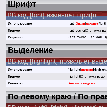
Шрифт
BB код [font] изменяет шрифт.
Использование
[font=
Опция
]
значение
[/font]
Пример
[font=courier]Этот текст на
Результат
Этот текст написан ш
Выделение
BB код [highlight] позволяет выд
Использование
[highlight]
значение
[/highlight
Пример
[highlight]Этот текст выделе
Результат
Этот текст выделен
По левому краю / По пра