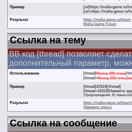
Пример
[url]https://mafia-game.ru/for
[url=https://mafia-game.ru/
Результат
https://mafia-game.ru/forum
Mafia-Game Forum
Ссылка на тему
BB код [thread] позволяет сдела
дополнительный параметр, можн
Использование
[thread]
Номер (ID) темы
[/th
[thread=
Номер (ID) темы
]
зн
Пример
[thread]42918[/thread]
[thread=42918]Нажмите здес
(Предупреждение: ID темы/соо
Результат
https://mafia-game.ru/foru
Нажмите здесь!
Ссылка на сообщение