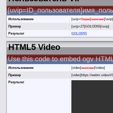
[uvip=ID_пользователя]имя_польз
Использование
[uvip=
Опция
]
значение
[/uvip]
Пример
[uvip=27]GOLOD55[/uvip]
Результат
GOLOD55
HTML5 Video
Use this code to embed ogv HTML
Использование
[video]
значение
[/video]
Пример
[video]https://webm.video/i/
Результат