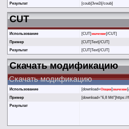
Результат
[coub]3vw2i[/coub]
CUT
Использование
[CUT]
значение
[/CUT]
Пример
[CUT]Text[/CUT]
Результат
[CUT]Text[/CUT]
Скачать модификацию
Скачать модификацию
Использование
[download=
Опция
]
значение
[
Пример
[download="6,8 Мб"]https://
Результат