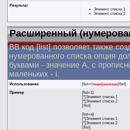
Результат
Элемент списка 1
Элемент списка 2
Расширенный (нумерова
BB код [list] позволяет также 
нумерованного списка опция дол
буквами - значение A, с прописн
маленьких - i.
Использование
[list=
Опция
]
значение
[/list]
Пример
[list=1]
[*]Элемент списка 1
[*]Элемент списка 2
[/list]
[list=a]
[*]Элемент списка 1
[*]Элемент списка 2
[/list]