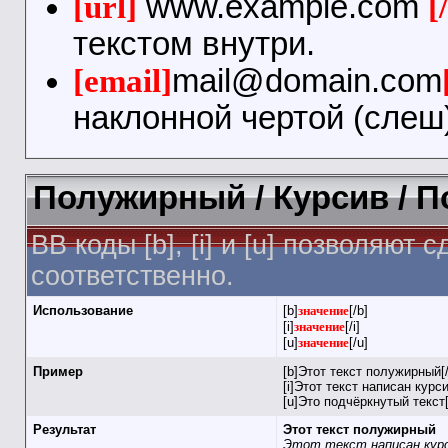
[url]
www.example.com
[
текстом внутри.
[email]
mail@domain.com
наклонной чертой (слеш)
Полужирный / Курсив / 
BB коды [b], [i] и [u] позволяю
соответственно.
Использование
[b]
значение
[/b]
[i]
значение
[/i]
[u]
значение
[/u]
Пример
[b]Этот текст полужирный[/
[i]Этот текст написан курси
[u]Это подчёркнутый текст[
Результат
Этот текст полужирный
Этот текст написан кур