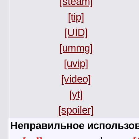
[steam]
[tip]
[UID]
[ummg]
[uvip]
[video]
[yt]
[spoiler]
Неправильное использов