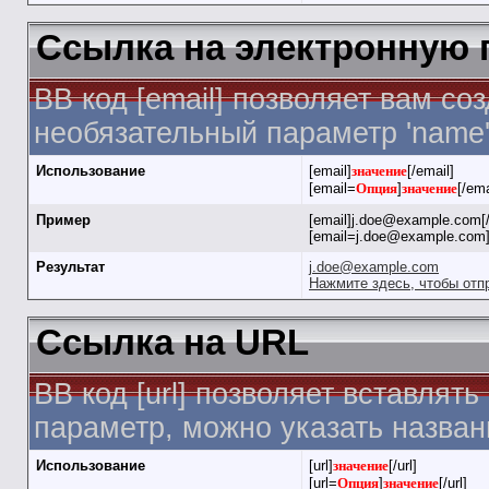
Ссылка на электронную 
BB код [email] позволяет вам с
необязательный параметр 'name'
Использование
[email]
значение
[/email]
[email=
Опция
]
значение
[/ema
Пример
[email]j.doe@example.com[/
[email=j.doe@example.com]
Результат
j.doe@example.com
Нажмите здесь, чтобы отп
Ссылка на URL
BB код [url] позволяет вставля
параметр, можно указать назван
Использование
[url]
значение
[/url]
[url=
Опция
]
значение
[/url]