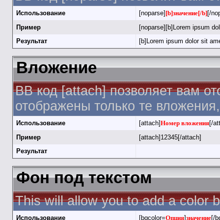
Использование
[noparse]
[b]значение[/b]
[/no
Пример
[noparse][b]Lorem ipsum dolo
Результат
[b]Lorem ipsum dolor sit ame
Вложение
BB код [attach] позволяет вам о
отображены только те вложения
Использование
[attach]
Номер вложения
[/at
Пример
[attach]12345[/attach]
Результат
Фон под текстом
This will allow you to add a color
Использование
[bgcolor=
Опция
]
значение
[/b