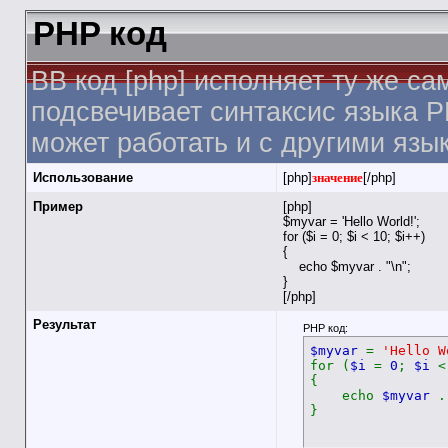
PHP код
BB код [php] исполняет ту же са
подсвечивает синтаксис языка P
может работать и с другими язы
Использование
[php]
значение
[/php]
Пример
[php]
$myvar = 'Hello World!';
for ($
i = 0; $i < 10; $i++)
{
echo $myvar . "\n";
}
[/php]
Результат
PHP код:
$myvar
=
'Hello W
for (
$i
=
0
;
$i
{
echo
$myvar
}