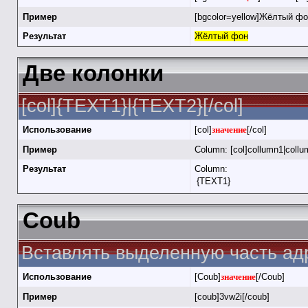
Пример
[bgcolor=yellow]Жёлтый фон
Результат
Жёлтый фон
Две колонки
[col]{TEXT1}|{TEXT2}[/col]
Использование
[col]
значение
[/col]
Пример
Column: [col]collumn1|collu
Результат
Column:
{TEXT1}
Coub
Вставлять выделенную часть адр
Использование
[Coub]
значение
[/Coub]
Пример
[coub]3vw2i[/coub]