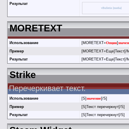
Результат
vBulletin [media]
MORETEXT
Использование
[MORETEXT=
Опция
]
значе
Пример
[MORETEXT=Еще]Текст[/
Результат
[MORETEXT=Еще]Текст[/
Strike
Перечеркивает текст.
Использование
[S]
значение
[/S]
Пример
[S]Текст перечеркнут[/S]
Результат
[S]Текст перечеркнут[/S]