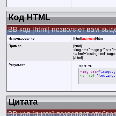
Код HTML
BB код [html] позволяет вам вы
Использование
[html]
значение
[/html]
Пример
[html]
<img src="image.gif" alt="i
<a href="testing.html" targ
[/html]
Результат
Код HTML:
<img src=
"image.g
<a href=
"testing.
Цитата
BB код [quote] позволяет отобра