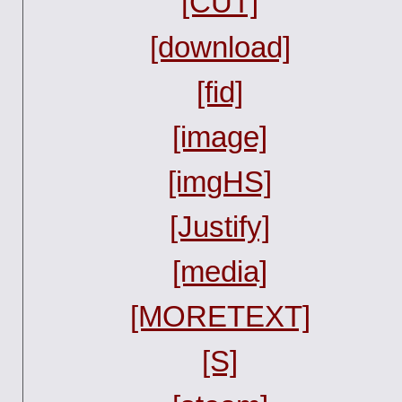
[CUT]
[download]
[fid]
[image]
[imgHS]
[Justify]
[media]
[MORETEXT]
[S]