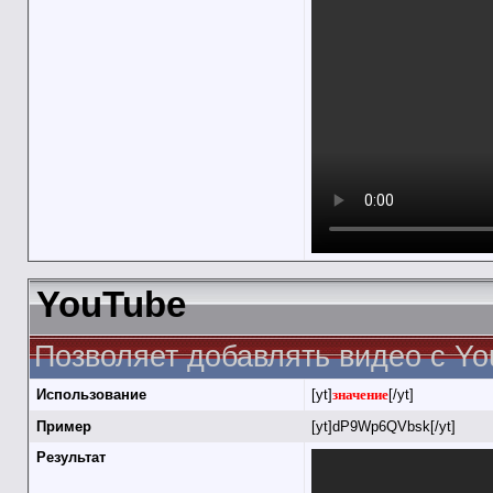
YouTube
Позволяет добавлять видео с Yo
Использование
[yt]
значение
[/yt]
Пример
[yt]dP9Wp6QVbsk[/yt]
Результат