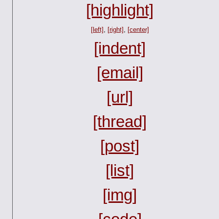
[highlight]
[left]
,
[right]
,
[center]
[indent]
[email]
[url]
[thread]
[post]
[list]
[img]