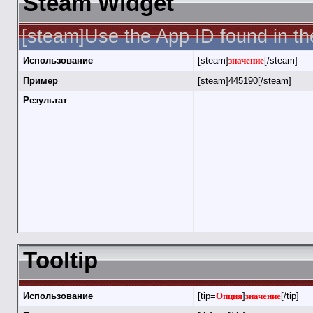
Steam Widget
[steam]Use the App ID found in th
Использование
[steam]
значение
[/steam]
Пример
[steam]445190[/steam]
Результат
Tooltip
Использование
[tip=
Опция
]
значение
[/tip]