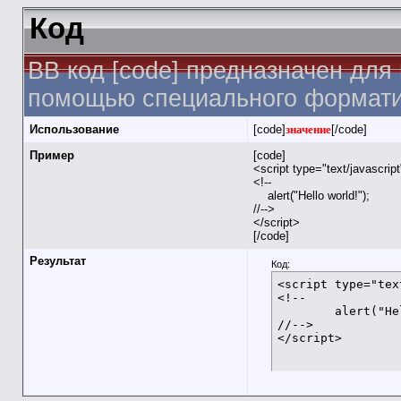
Код
BB код [code] предназначен для
помощью специального форматир
Использование
[code]
значение
[/code]
Пример
[code]
<script type="text/javascrip
<!--
alert("Hello world!");
//-->
</script>
[/code]
Результат
Код:
<script type="tex
<!--

	alert("Hello world!");

//-->

</script>