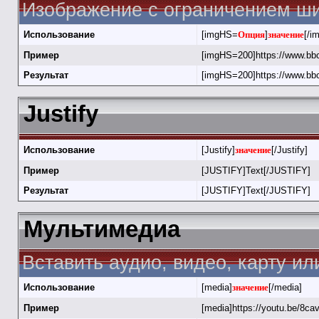
Изображение с ограничением ши
Использование
[imgHS=
Опция
]
значение
[/i
Пример
[imgHS=200]https://www.bbc
Результат
[imgHS=200]https://www.bbc
Justify
Использование
[Justify]
значение
[/Justify]
Пример
[JUSTIFY]Text[/JUSTIFY]
Результат
[JUSTIFY]Text[/JUSTIFY]
Мультимедиа
Вставить аудио, видео, карту и
Использование
[media]
значение
[/media]
Пример
[media]https://youtu.be/8c