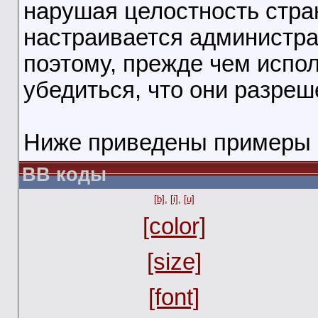
нарушая целостность стра
настраивается администра
поэтому, прежде чем испо
убедиться, что они разреш
Ниже приведены примеры 
BB коды
[b]
,
[i]
,
[u]
[color]
[size]
[font]