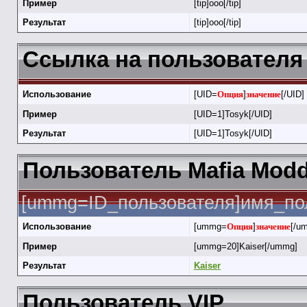
Пример
[tip]ооо[/tip]
Результат
[tip]ооо[/tip]
Ссылка на пользователя 
Использование
[UID=
Опция
]
значение
[/UID]
Пример
[UID=1]Tosyk[/UID]
Результат
[UID=1]Tosyk[/UID]
Пользователь Mafia Modd
[ummg=ID_пользователя]имя_по
Использование
[ummg=
Опция
]
значение
[/u
Пример
[ummg=20]Kaiser[/ummg]
Результат
Kaiser
Пользователь VIP