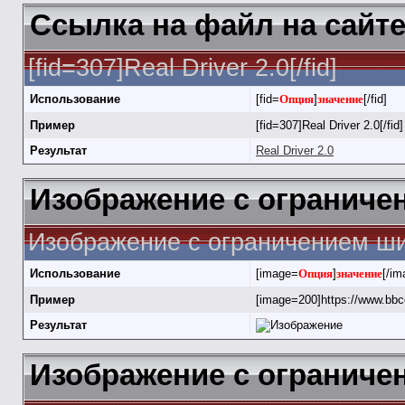
Ссылка на файл на сайт
[fid=307]Real Driver 2.0[/fid]
Использование
[fid=
Опция
]
значение
[/fid]
Пример
[fid=307]Real Driver 2.0[/fid]
Результат
Real Driver 2.0
Изображение с огранич
Изображение с ограничением ши
Использование
[image=
Опция
]
значение
[/im
Пример
[image=200]https://www.bbc
Результат
Изображение с ограничен