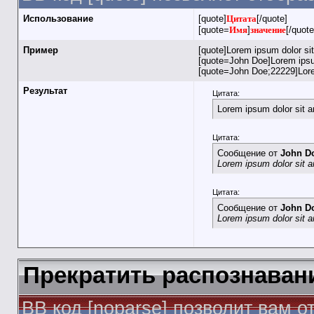
Использование
[quote]
Цитата
[/quote]
[quote=
Имя
]
значение
[/quote
Пример
[quote]Lorem ipsum dolor si
[quote=John Doe]Lorem ipsum
[quote=John Doe;22229]Lore
Результат
Цитата:
Lorem ipsum dolor sit 
Цитата:
Сообщение от
John D
Lorem ipsum dolor sit 
Цитата:
Сообщение от
John D
Lorem ipsum dolor sit 
Прекратить распознаван
BB код [noparse] позволит вам 