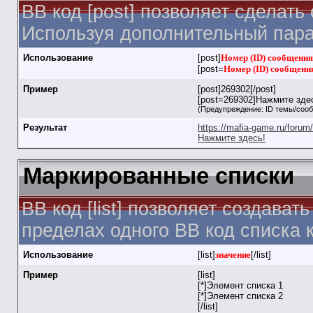
BB код [post] позволяет сделать
Используя дополнительный пара
Использование
[post]
Номер (ID) сообщения
[post=
Номер (ID) сообщени
Пример
[post]269302[/post]
[post=269302]Нажмите здес
(Предупреждение: ID темы/соо
Результат
https://mafia-game.ru/for
Нажмите здесь!
Маркированные списки
BB код [list] позволяет создав
пределах одного BB код списка 
Использование
[list]
значение
[/list]
Пример
[list]
[*]Элемент списка 1
[*]Элемент списка 2
[/list]