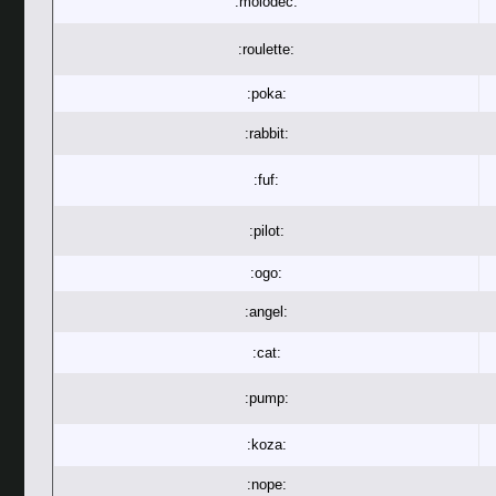
:molodec:
:roulette:
:poka:
:rabbit:
:fuf:
:pilot:
:ogo:
:angel:
:cat:
:pump:
:koza:
:nope: