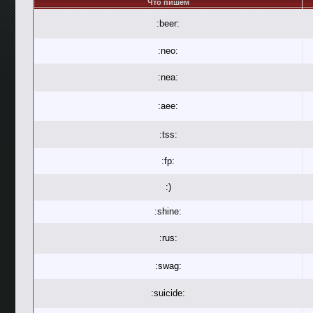
Что пишем
:beer:
:neo:
:nea:
:aee:
:tss:
:fp:
:)
:shine:
:rus:
:swag:
:suicide: