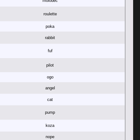
molodec
roulette
poka
rabbit
fuf
pilot
ogo
angel
cat
pump
koza
nope