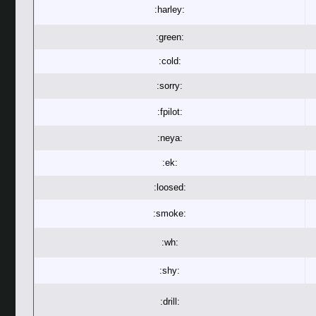
:harley:
:green:
:cold:
:sorry:
:fpilot:
:neya:
:ek:
:loosed:
:smoke:
:wh:
:shy:
:drill: