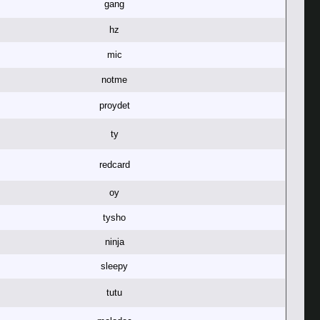
gang
hz
mic
notme
proydet
ty
redcard
oy
tysho
ninja
sleepy
tutu