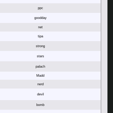
ppc
goodday
net
tipa
strong
stars
palach
Madd
nerd
devil
bomb