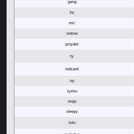
:gang:
:hz:
:mic:
:notme:
:proydet:
:ty:
:redcard:
:oy:
:tysho:
:ninja:
:sleepy:
:tutu: