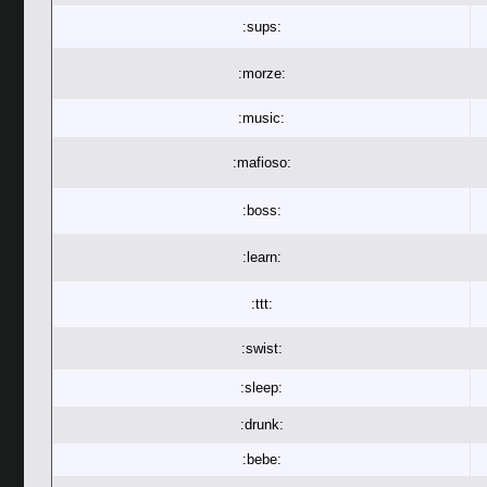
:sups:
:morze:
:music:
:mafioso:
:boss:
:learn:
:ttt:
:swist:
:sleep:
:drunk:
:bebe: