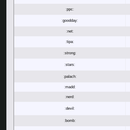
:ppc:
:goodday:
:net:
:tipa:
:strong:
:stars:
:palach:
:madd:
:nerd:
:devil:
:bomb: