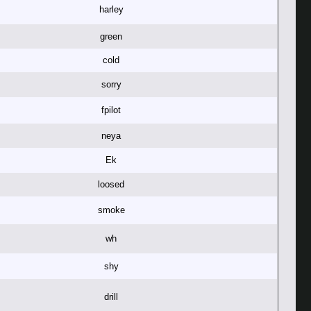
harley
green
cold
sorry
fpilot
neya
Ek
loosed
smoke
wh
shy
drill