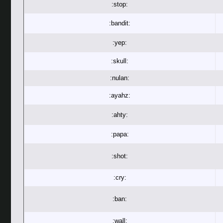
:stop:
:bandit:
:yep:
:skull:
:nulan:
:ayahz:
:ahty:
:papa:
:shot:
:cry:
:ban:
:wall: