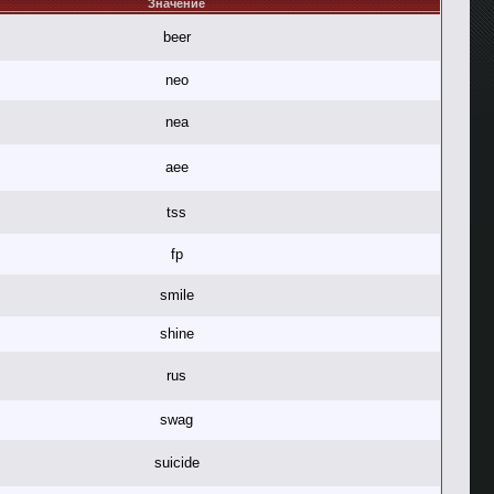
Значение
beer
neo
nea
aee
tss
fp
smile
shine
rus
swag
suicide