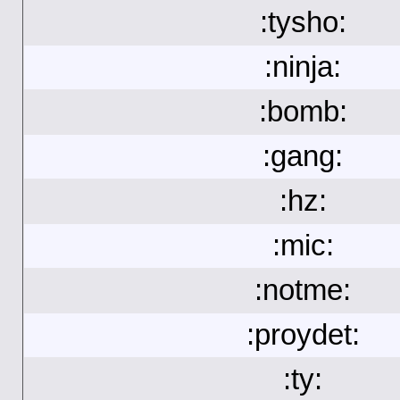
:tysho:
:ninja:
:bomb:
:gang:
:hz:
:mic:
:notme:
:proydet:
:ty: