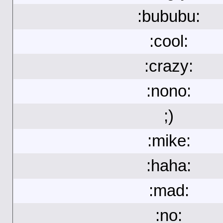
:bububu:
:cool:
:crazy:
:nono:
;)
:mike:
:haha:
:mad:
:no: