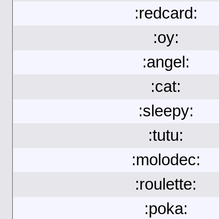
:redcard:
:oy:
:angel:
:cat:
:sleepy:
:tutu:
:molodec:
:roulette:
:poka: