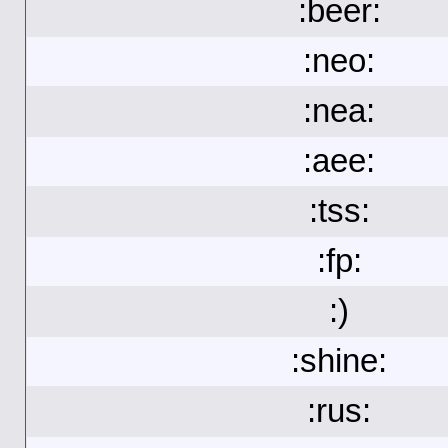
:beer:
:neo:
:nea:
:aee:
:tss:
:fp:
:)
:shine:
:rus: