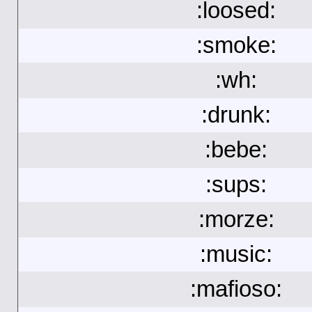
:loosed:
:smoke:
:wh:
:drunk:
:bebe:
:sups:
:morze:
:music:
:mafioso: