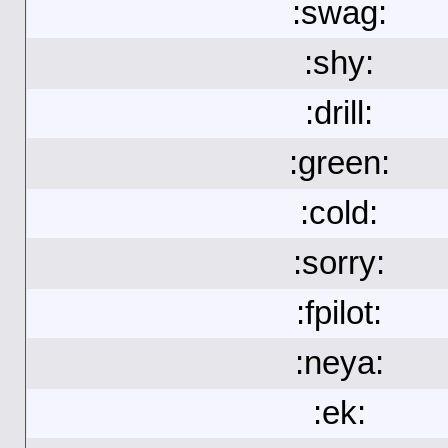
:swag:
:shy:
:drill:
:green:
:cold:
:sorry:
:fpilot:
:neya:
:ek: