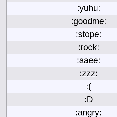
:yuhu:
:goodme:
:stope:
:rock:
:aaee:
:zzz:
:(
:D
:angry: