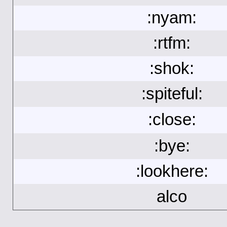
:nyam:
:rtfm:
:shok:
:spiteful:
:close:
:bye:
:lookhere:
alco