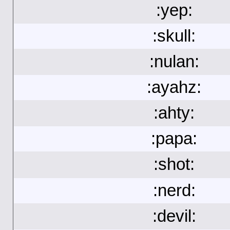
:yep:
:skull:
:nulan:
:ayahz:
:ahty:
:papa:
:shot:
:nerd:
:devil: