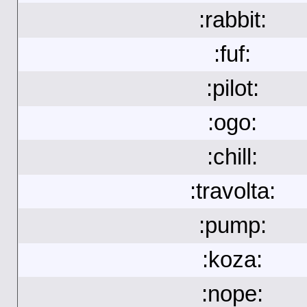
:rabbit:
:fuf:
:pilot:
:ogo:
:chill:
:travolta:
:pump:
:koza:
:nope: