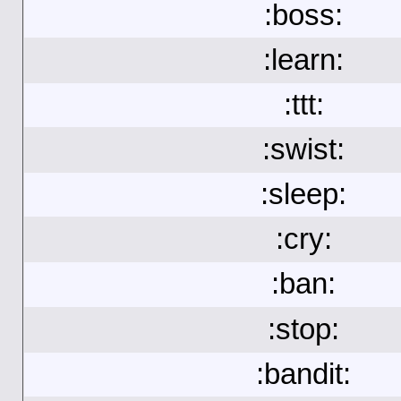
:boss:
:learn:
:ttt:
:swist:
:sleep:
:cry:
:ban:
:stop:
:bandit: