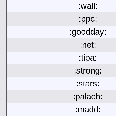
:wall:
:ppc:
:goodday:
:net:
:tipa:
:strong:
:stars:
:palach:
:madd: