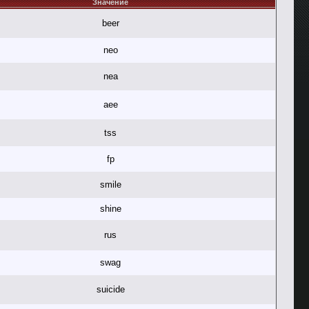
Значение
beer
neo
nea
aee
tss
fp
smile
shine
rus
swag
suicide