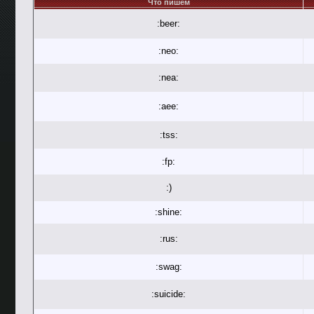
Что пишем
:beer:
:neo:
:nea:
:aee:
:tss:
:fp:
:)
:shine:
:rus:
:swag:
:suicide: