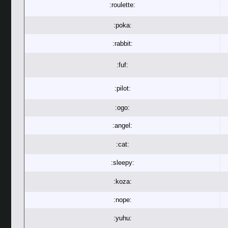
:roulette:
:poka:
:rabbit:
:fuf:
:pilot:
:ogo:
:angel:
:cat:
:sleepy:
:koza:
:nope:
:yuhu: