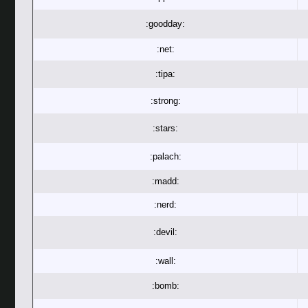
:goodday:
:net:
:tipa:
:strong:
:stars:
:palach:
:madd:
:nerd:
:devil:
:wall:
:bomb: