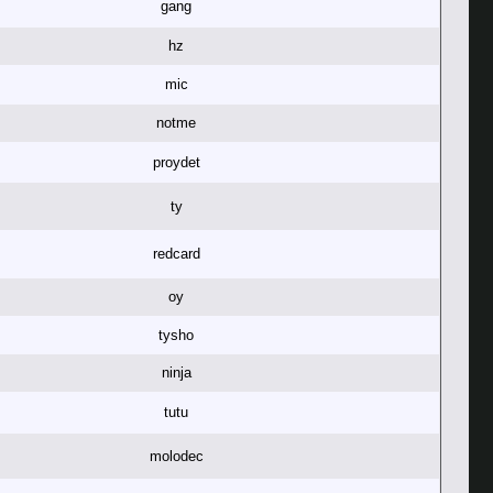
gang
hz
mic
notme
proydet
ty
redcard
oy
tysho
ninja
tutu
molodec