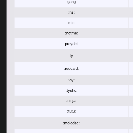
:gang:
:hz:
:mic:
:notme:
:proydet:
:ty:
:redcard:
:oy:
:tysho:
:ninja:
:tutu:
:molodec: