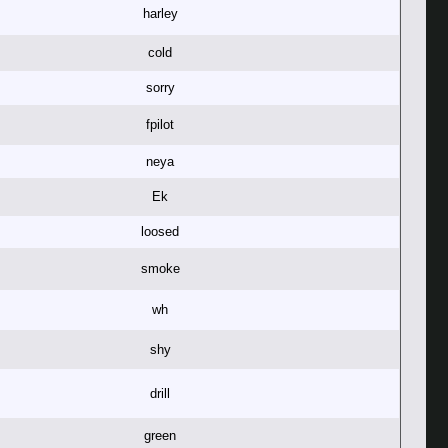
harley
cold
sorry
fpilot
neya
Ek
loosed
smoke
wh
shy
drill
green