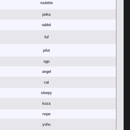
roulette
poka
rabbit
fuf
pilot
ogo
angel
cat
sleepy
koza
nope
yuhu