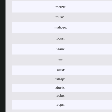
:morze:
:music:
:mafioso:
:boss:
:learn:
:ttt:
:swist:
:sleep:
:drunk:
:bebe:
:sups: