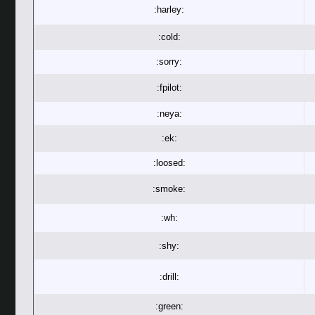
:harley:
:cold:
:sorry:
:fpilot:
:neya:
:ek:
:loosed:
:smoke:
:wh:
:shy:
:drill:
:green: