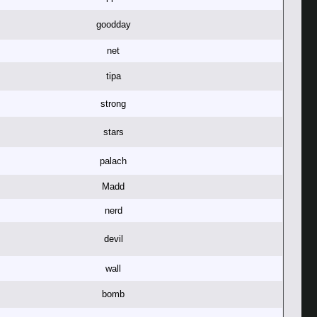
goodday
net
tipa
strong
stars
palach
Madd
nerd
devil
wall
bomb