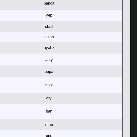
bandit
yep
skull
nulan
ayahz
ahty
papa
shot
cry
ban
stop
ppc