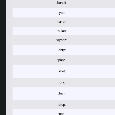
:bandit:
:yep:
:skull:
:nulan:
:ayahz:
:ahty:
:papa:
:shot:
:cry:
:ban:
:stop:
:ppc: