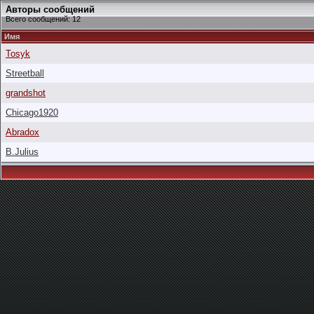
Авторы сообщений
Всего сообщений: 12
Имя
Tosyk
Streetball
grandshot
Chicago1920
Abradox
B.Julius