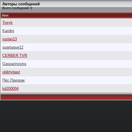
Авторы сообщений
Всего сообщений: 9
Имя
Tosyk
Kardini
ruslan13
spartaque12
CERBER TVR
Gasparinostra
oldirtybast
Пёс-Призрак
lol200004