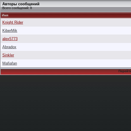
Авторы сообщений
Всего сообщений: 8
Имя
Knight Rider
KiberMik
alex5773
Abradox
Sinkler
Mafiafan
Перейти