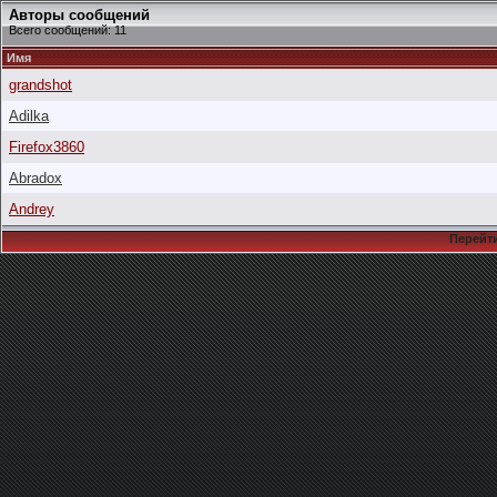
Авторы сообщений
Всего сообщений: 11
Имя
grandshot
Adilka
Firefox3860
Abradox
Andrey
Перейти