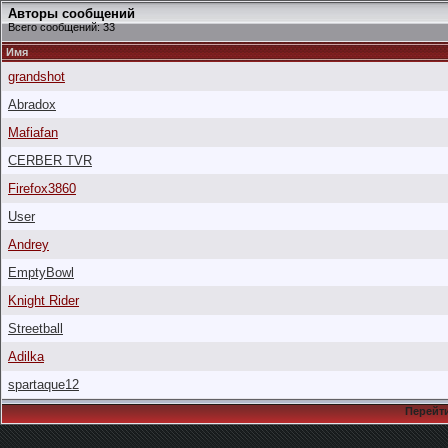
Авторы сообщений
Всего сообщений: 33
Имя
grandshot
Abradox
Mafiafan
CERBER TVR
Firefox3860
User
Andrey
EmptyBowl
Knight Rider
Streetball
Adilka
spartaque12
Перейти