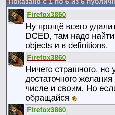
Показано с 1 по
6
из
6
публич
Firefox3860
Ну прощё всего удалит
DCED, там надо найти 
objects и в definitions.
Firefox3860
Ничего страшного, но 
достаточного желания
числе и своим. Но есл
обращайся
Firefox3860