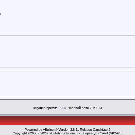
2
Текущее время:
18:00
. Часовой пояс GMT +3.
Powered by vBulletin® Version 3.8.11 Release Candidate 2
Copyright ©2000 - 2026, vBulletin Solutions Inc. Перевод:
zCarot
(VK2425)