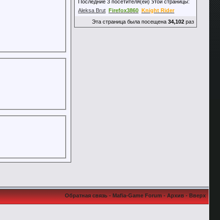
Последние 3 посетителя(ей) этой страницы:
Aleksa Brut
Firefox3860
Knight Rider
Эта страница была посещена
34,102
раз
Обратная связь
-
Mafia-Game Forum
-
Архив
-
Вверх