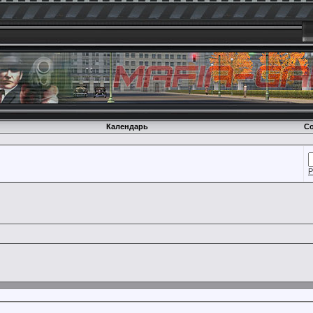
Календарь
Со
Р