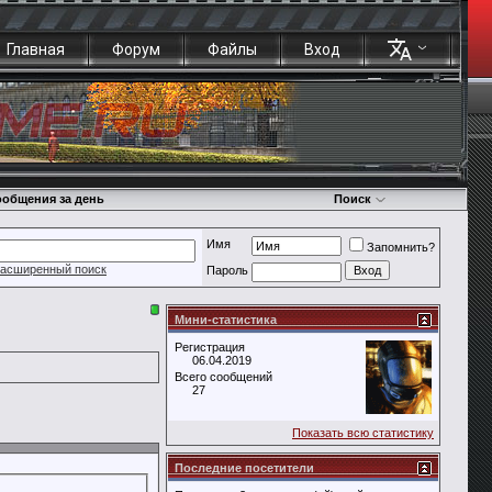
Главная
Форум
Файлы
Вход
общения за день
Поиск
Имя
Запомнить?
асширенный поиск
Пароль
Мини-статистика
Регистрация
06.04.2019
Всего сообщений
27
Показать всю статистику
Последние посетители