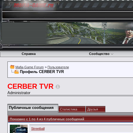
Справка
Сообщество
Mafia-Game Forum
>
Пользователи
Профиль CERBER TVR
CERBER TVR
Administrator
Публичные сообщения
Статистика
Друзья
Показано с 1 по
4
из
4
публичных сообщений
Streetball