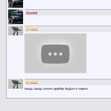
Streetball
X@nDeR
X@nDeR
пыщь пыщь ололо цербер быдло и хамло