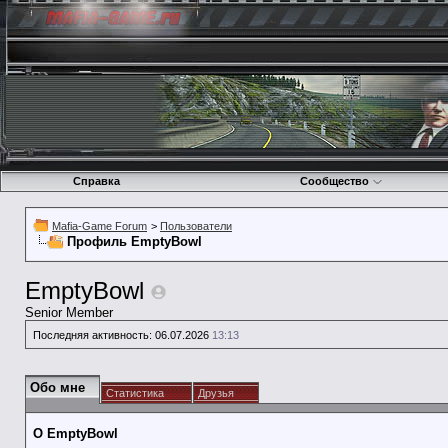
Справка
Сообщество
Mafia-Game Forum
>
Пользователи
Профиль EmptyBowl
EmptyBowl
Senior Member
Последняя активность:
06.07.2026
13:13
Обо мне
Статистика
Друзья
О EmptyBowl