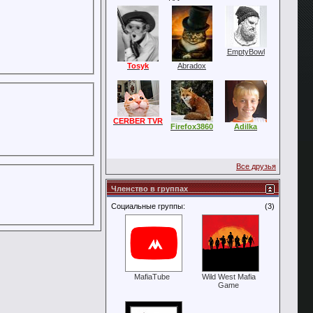
EmptyBowl
Tosyk
Abradox
CERBER TVR
Firefox3860
Adilka
Все друзья
Членство в группах
Социальные группы:
(3)
MafiaTube
Wild West Mafia
Game