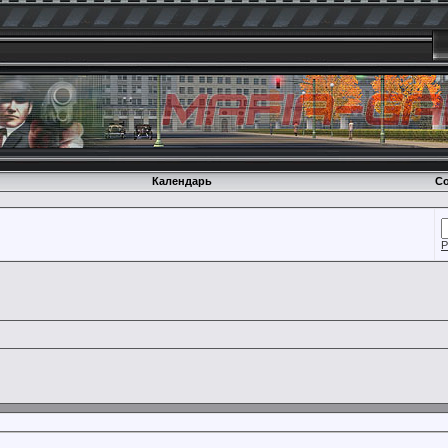
Календарь
Со
Р