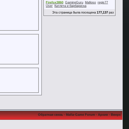
Firefox3860
GamingGuru
Mafioso
regis77
User
Катлета и барбариска
Эта страница была посещена
177,137
раз
Обратная связь
-
Mafia-Game Forum
-
Архив
-
Вверх