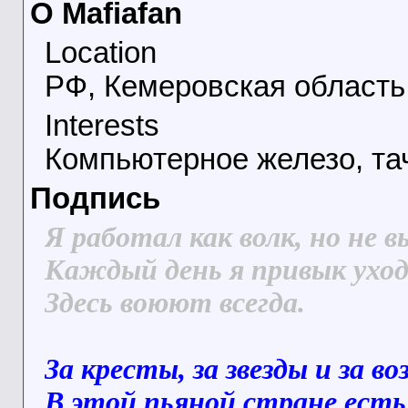
О Mafiafan
Location
РФ, Кемеровская область,
Interests
Компьютерное железо, тач
Подпись
Я работал как волк, но не в
Каждый день я привык уход
Здесь воюют всегда.
За кресты, за звезды и за во
В этой пьяной стране есть