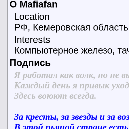
О Mafiafan
Location
РФ, Кемеровская область,
Interests
Компьютерное железо, тач
Подпись
Я работал как волк, но не в
Каждый день я привык уход
Здесь воюют всегда.
За кресты, за звезды и за во
В этой пьяной стране есть