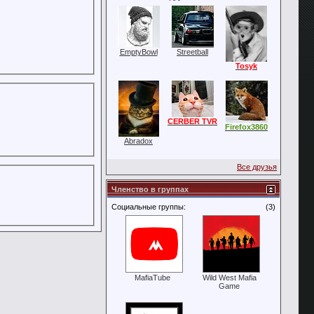
EmptyBowl
Streetball
Tosyk
CERBER TVR
Firefox3860
Abradox
Все друзья
Членство в группах
Социальные группы:
(3)
MafiaTube
Wild West Mafia
Game