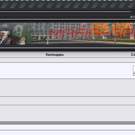
Календарь
Со
Р