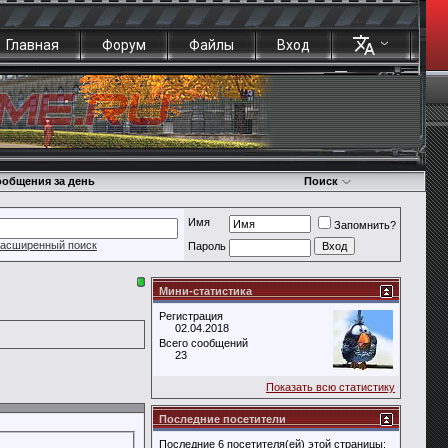
Главная
Форум
Файлы
Вход
общения за день
Поиск
Имя
Запомнить?
асширенный поиск
Пароль
Мини-статистика
Регистрация
02.04.2018
Всего сообщений
23
Показать всю статистику
Последние посетители
Последние 6 посетителя(ей) этой страницы: