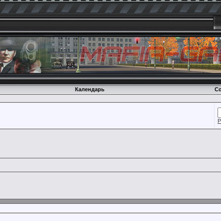
Календарь
Со
Р