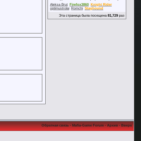
Aleksa Brut
Firefox3860
Knight Rider
optimustrolai
Romchi
Staghound
Эта страница была посещена
81,729
раз
Обратная связь
-
Mafia-Game Forum
-
Архив
-
Вверх