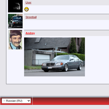
User
Streetball
Andrey