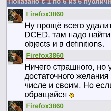
Показано с 1 по
6
из
6
публич
Firefox3860
Ну прощё всего удалит
DCED, там надо найти 
objects и в definitions.
Firefox3860
Ничего страшного, но 
достаточного желания
числе и своим. Но есл
обращайся
Firefox3860