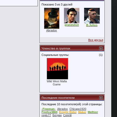
Показано 3 из 3 друзей
grandshot
B.Julius
Abradox
Все друзья
Членство в группах
Социальные группы:
(1)
Wild West Mafia
Game
Последние посетители
Последние 10 посетителя(ей) этой страницы:
-Freeman-
Abradox
Chicago1920
Firefox3860
Knight Rider
Maker
Melhior
regis77
Богдан
Сергій