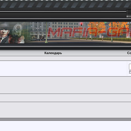
Календарь
Со
Р