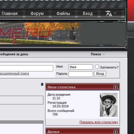
Главная
Форум
Файлы
Вход
общения за день
Поиск
Имя
Запомнить?
асширенный поиск
Пароль
Мини-статистика
Дата рождения
11.10
Регистрация
19.03.2018
Всего сообщений
766
Показать всю статистику
Друзья