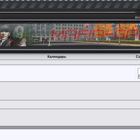
Календарь
Со
Р