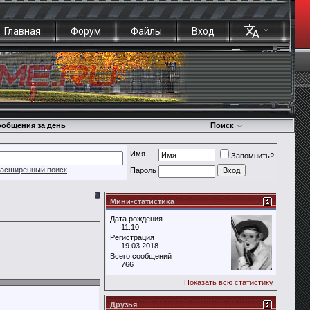
Главная
Форум
Файлы
Вход
общения за день
Поиск
Имя
Запомнить?
асширенный поиск
Пароль
Мини-статистика
Дата рождения
11.10
Регистрация
19.03.2018
Всего сообщений
766
Показать всю статистику
Друзья