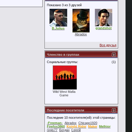
Показано 3 из 3 друзей
grandshot
B.Julius
Abradox
Все друзья
Членство в группах
Социальные группы:
(1)
Wild West Mafia
Game
Последние посетители
Последние 10 посетителя(ей) этой страницы:
-Freeman-
Abradox
Chicago1920
Firefox3860
Knight Rider
Maker
Melhior
regis77
Богдан
Сергій