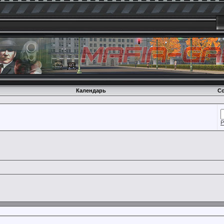
Календарь
Со
Р