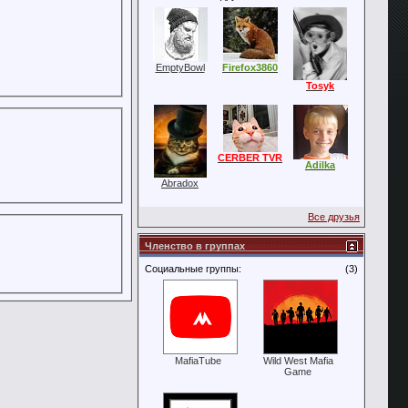
EmptyBowl
Firefox3860
Tosyk
CERBER TVR
Adilka
Abradox
Все друзья
Членство в группах
Социальные группы:
(3)
MafiaTube
Wild West Mafia
Game