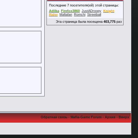
Последние 7 посетителя(ей) этой страницы:
Adilka
Firefox3860
JustADroopy
Knight
Rider
Mafiafan
Romchi
Streetball
Эта страница была посещена
403,775
раз
Обратная связь
-
Mafia-Game Forum
-
Архив
-
Вверх