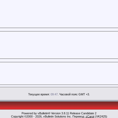
Текущее время:
09:47
. Часовой пояс GMT +3.
Powered by vBulletin® Version 3.8.11 Release Candidate 2
Copyright ©2000 - 2026, vBulletin Solutions Inc. Перевод:
zCarot
(VK2425)