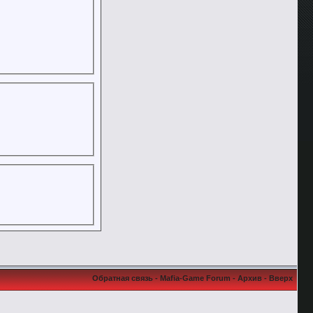
Обратная связь
-
Mafia-Game Forum
-
Архив
-
Вверх