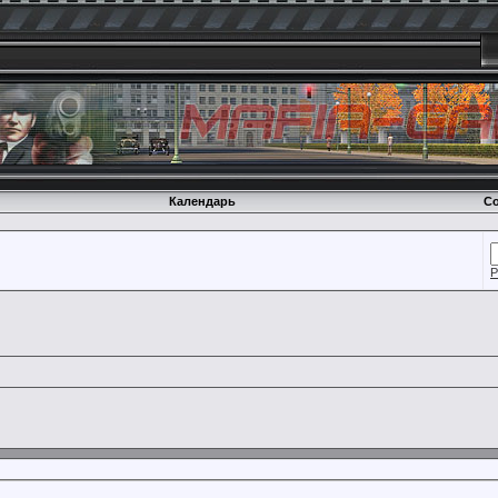
Календарь
Со
Р