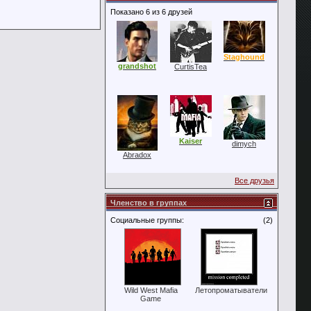
Показано 6 из 6 друзей
Staghound
grandshot
CurtisTea
Kaiser
dimych
Abradox
Все друзья
Членство в группах
Социальные группы:
(2)
Wild West Mafia
Летопроматыватели
Game