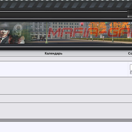
Календарь
Со
Р