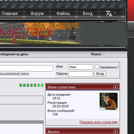
Главная
Форум
Файлы
Вход
общения за день
Поиск
Имя
Запомнить?
асширенный поиск
Пароль
Мини-статистика
Дата рождения
18.01
Регистрация
20.03.2018
Всего сообщений
728
Показать всю статистику
Друзья