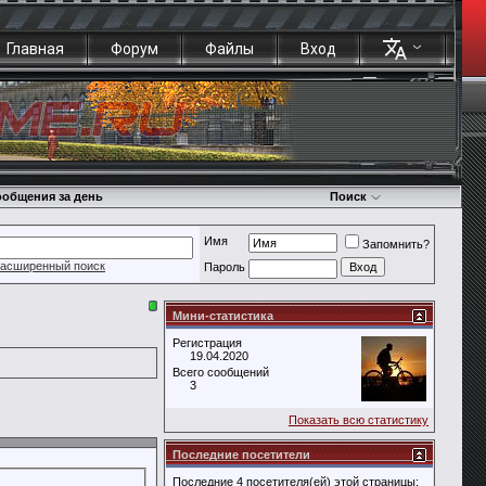
Главная
Форум
Файлы
Вход
общения за день
Поиск
Имя
Запомнить?
асширенный поиск
Пароль
Мини-статистика
Регистрация
19.04.2020
Всего сообщений
3
Показать всю статистику
Последние посетители
Последние 4 посетителя(ей) этой страницы: