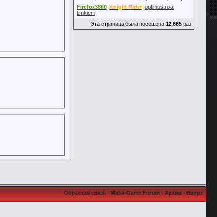
Firefox3860
Knight Rider
optimustrolai
timkiem
Эта страница была посещена
12,665
раз
Обратная связь
-
Mafia-Game Forum
-
Архив
-
Вверх