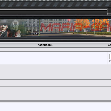
Календарь
Со
Р