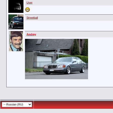
User
Streetball
Andrey