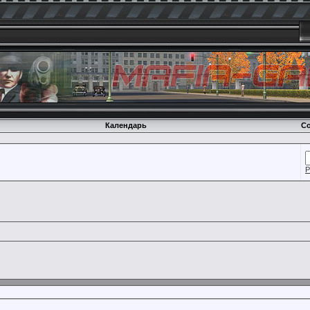
Календарь
Со
Р