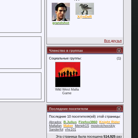
X@nDeR
grandshot
Все друзья
Членство в группах
Социальные группы:
(1)
Wild West Mafia
Game
Последние посетители
Последние 10 посетителя(ей) этой страницы:
Abradox
B.Julius
Firefox3860
Knight Rider
Mafiafan
Maker
Menph1S
moskvichovskiy
Sanderfol
vhs101
Эта страница была посещена
514,925
раз