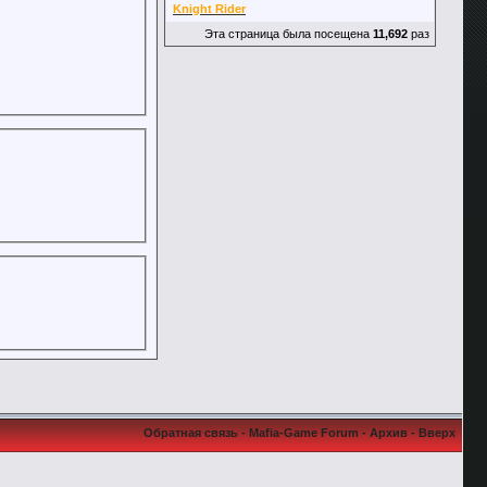
Knight Rider
Эта страница была посещена
11,692
раз
Обратная связь
-
Mafia-Game Forum
-
Архив
-
Вверх