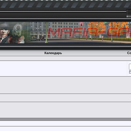
Календарь
Со
Р