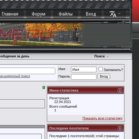
Главная
Форум
Файлы
Вход
общения за день
Поиск
Имя
Запомнить?
асширенный поиск
Пароль
Мини-статистика
Регистрация
22.04.2021
Всего сообщений
1
Показать всю статистику
Последние посетители
Последние 1 посетителя(ей) этой страницы: