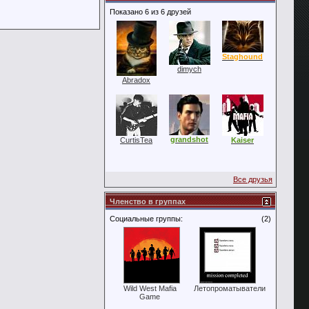
Показано 6 из 6 друзей
Staghound
dimych
Abradox
grandshot
CurtisTea
Kaiser
Все друзья
Членство в группах
Социальные группы:
(2)
Wild West Mafia
Летопроматыватели
Game