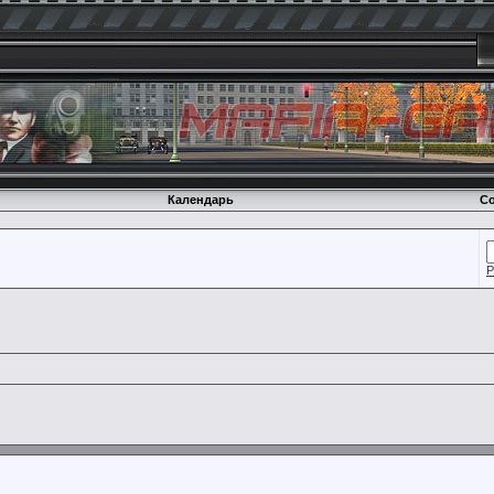
Календарь
Со
Р