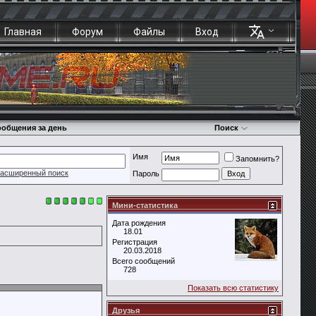
Главная
Форум
Файлы
Вход
общения за день
Поиск
Имя
Запомнить?
асширенный поиск
Пароль
Мини-статистика
Дата рождения
18.01
Регистрация
20.03.2018
Всего сообщений
728
Показать всю статистику
Друзья