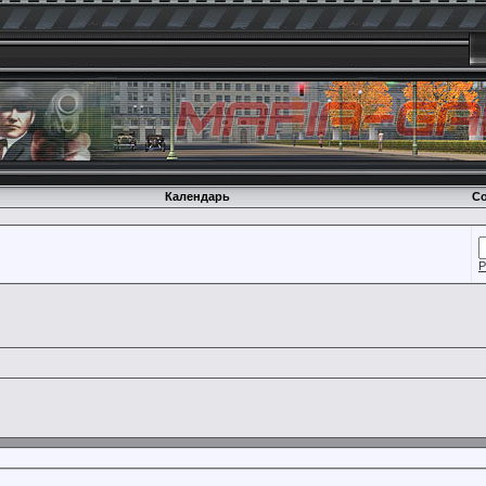
Календарь
Со
Р