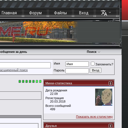
Главная
Форум
Файлы
Вход
общения за день
Поиск
Имя
Запомнить?
асширенный поиск
Пароль
Мини-статистика
Дата рождения
22.09
Регистрация
20.03.2018
Всего сообщений
499
Показать всю статистику
Друзья