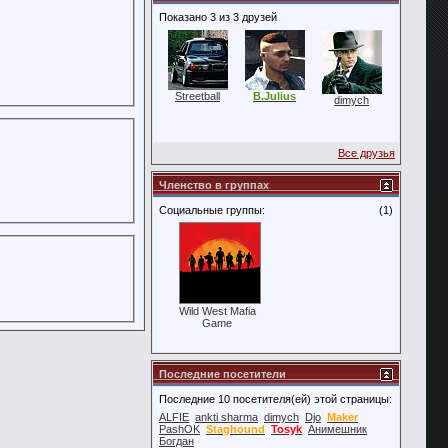
Показано 3 из 3 друзей
Streetball
B.Julius
dimych
Все друзья
Членство в группах
Социальные группы:
(1)
Wild West Mafia
Game
Последние посетители
Последние 10 посетителя(ей) этой страницы:
ALFIE
ankti sharma
dimych
Djo
Maker
PashOK
Staghound
Tosyk
Анимешник
Богдан