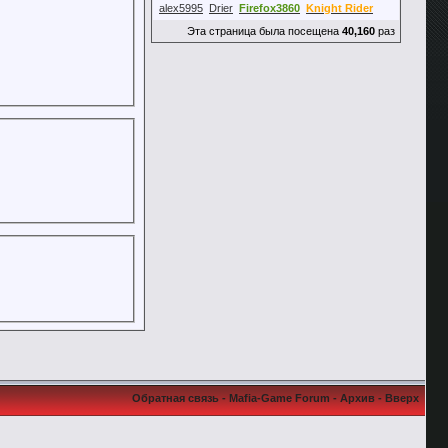
alex5995
Drier
Firefox3860
Knight Rider
Эта страница была посещена
40,160
раз
Обратная связь
-
Mafia-Game Forum
-
Архив
-
Вверх