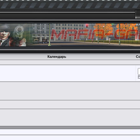
Календарь
Со
Р