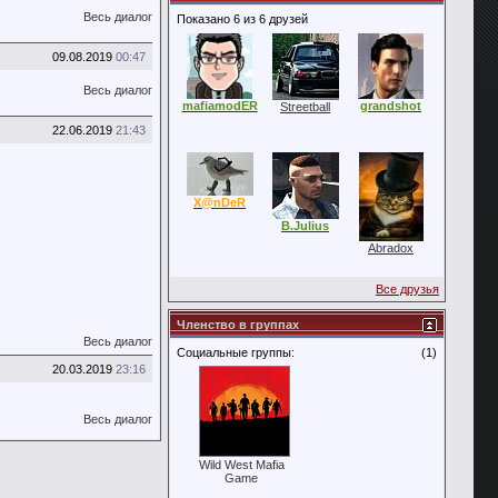
Весь диалог
Показано 6 из 6 друзей
09.08.2019
00:47
Весь диалог
mafiamodER
grandshot
Streetball
22.06.2019
21:43
X@nDeR
B.Julius
Abradox
Все друзья
Членство в группах
Весь диалог
Социальные группы:
(1)
20.03.2019
23:16
Весь диалог
Wild West Mafia
Game