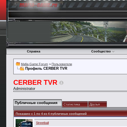
Справка
Сообщество
Mafia-Game Forum
>
Пользователи
Профиль CERBER TVR
CERBER TVR
Administrator
Публичные сообщения
Статистика
Друзья
Показано с 1 по
4
из
4
публичных сообщений
Streetball