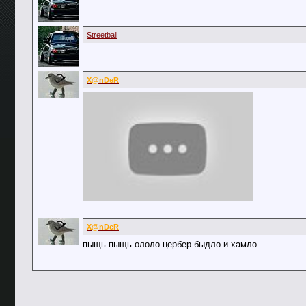
Streetball
X@nDeR
X@nDeR
пыщь пыщь ололо цербер быдло и хамло