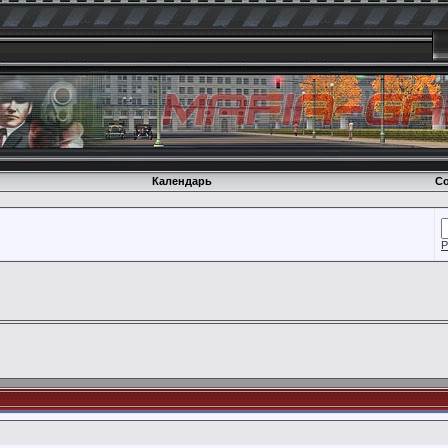
Календарь
Со
Р