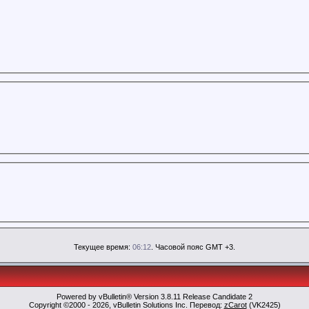
Текущее время:
06:12
. Часовой пояс GMT +3.
Powered by vBulletin® Version 3.8.11 Release Candidate 2
Copyright ©2000 - 2026, vBulletin Solutions Inc. Перевод:
zCarot
(VK2425)