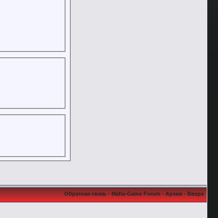
Обратная связь
-
Mafia-Game Forum
-
Архив
-
Вверх