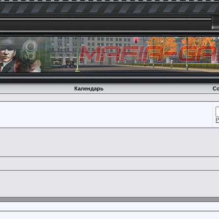
Календарь
Со
Р