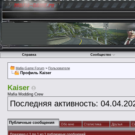
Справка
Сообщество
Mafia-Game Forum
>
Пользователи
Профиль Kaiser
Kaiser
Mafia Modding Crew
Последняя активность:
04.04.20
Публичные сообщения
Обо мне
Статистика
Друзья
С
Показано с 1 по
1
из
1
публичных сообщений