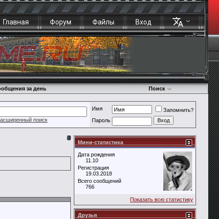
Главная
Форум
Файлы
Вход
общения за день
Поиск
Имя
Запомнить?
асширенный поиск
Пароль
Мини-статистика
Дата рождения
11.10
Регистрация
19.03.2018
Всего сообщений
766
Показать всю статистику
Друзья