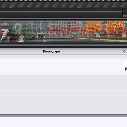
Календарь
Со
Р