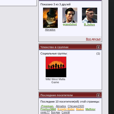
Показано 3 из 3 друзей
grandshot
B.Julius
Abradox
Все друзья
Членство в группах
Социальные группы:
(1)
Wild West Mafia
Game
Последние посетители
Последние 10 посетителя(ей) этой страницы:
-Freeman-
Abradox
Chicago1920
Firefox3860
Knight Rider
Maker
Melhior
regis77
Богдан
Сергій