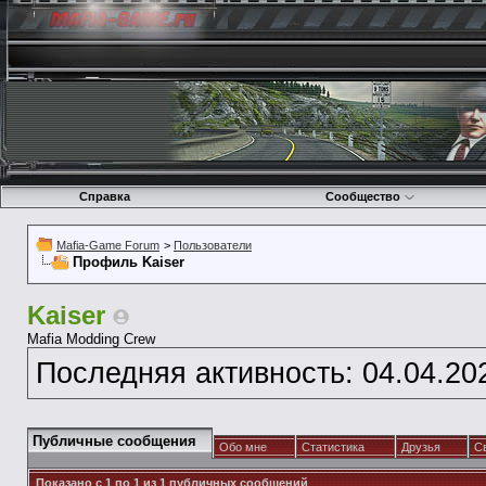
Справка
Сообщество
Mafia-Game Forum
>
Пользователи
Профиль Kaiser
Kaiser
Mafia Modding Crew
Последняя активность:
04.04.20
Публичные сообщения
Обо мне
Статистика
Друзья
С
Показано с 1 по
1
из
1
публичных сообщений