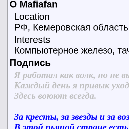
О Mafiafan
Location
РФ, Кемеровская область,
Interests
Компьютерное железо, тач
Подпись
Я работал как волк, но не в
Каждый день я привык уход
Здесь воюют всегда.
За кресты, за звезды и за во
В этой пьяной стране есть