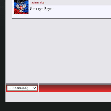
adminmike
И ты тут, Брут.