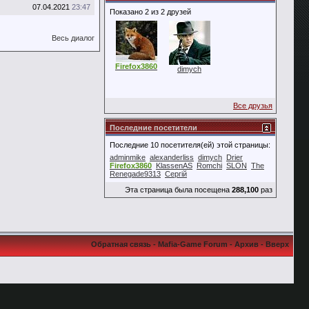
07.04.2021
23:47
Показано 2 из 2 друзей
Весь диалог
Firefox3860
dimych
Все друзья
Последние посетители
Последние 10 посетителя(ей) этой страницы:
adminmike
alexanderliss
dimych
Drier
Firefox3860
KlassenAS
Romchi
SLON
The
Renegade9313
Сергій
Эта страница была посещена
288,100
раз
Обратная связь
-
Mafia-Game Forum
-
Архив
-
Вверх