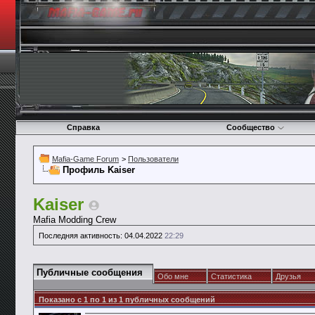
Справка
Сообщество
Mafia-Game Forum
>
Пользователи
Профиль Kaiser
Kaiser
Mafia Modding Crew
Последняя активность:
04.04.2022
22:29
Публичные сообщения
Обо мне
Статистика
Друзья
Показано с 1 по
1
из
1
публичных сообщений