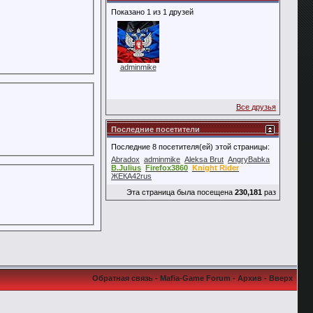
Показано 1 из 1 друзей
adminmike
Все друзья
Последние посетители
Последние 8 посетителя(ей) этой страницы:
Abradox
adminmike
Aleksa Brut
AngryBabka
B.Julius
Firefox3860
Knight Rider
ЖЕКА42rus
Эта страница была посещена
230,181
раз
Обратная связь
-
Mafia-Game Forum
-
Архив
-
Вверх