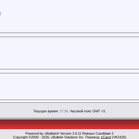
2
Текущее время:
17:34
. Часовой пояс GMT +3.
Powered by vBulletin® Version 3.8.11 Release Candidate 2
Copyright ©2000 - 2026, vBulletin Solutions Inc. Перевод:
zCarot
(VK2425)