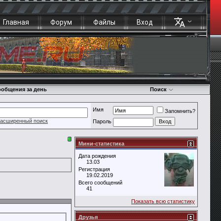
Главная
Форум
Файлы
Вход
общения за день
Поиск
Имя
Запомнить?
асширенный поиск
Пароль
Мини-статистика
Дата рождения
13.03
Регистрация
19.02.2019
Всего сообщений
41
Показать всю статистику
Друзья