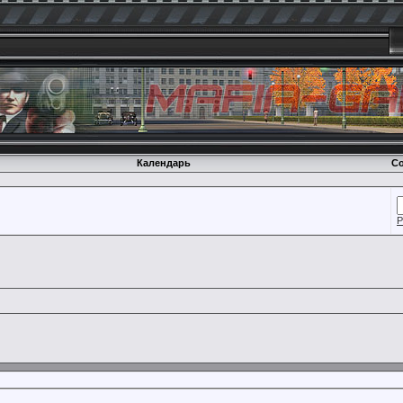
Календарь
Со
Р