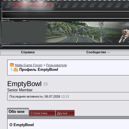
Справка
Сообщество
Mafia-Game Forum
>
Пользователи
Профиль EmptyBowl
EmptyBowl
Senior Member
Последняя активность:
06.07.2026
13:13
Обо мне
Статистика
Друзья
О EmptyBowl