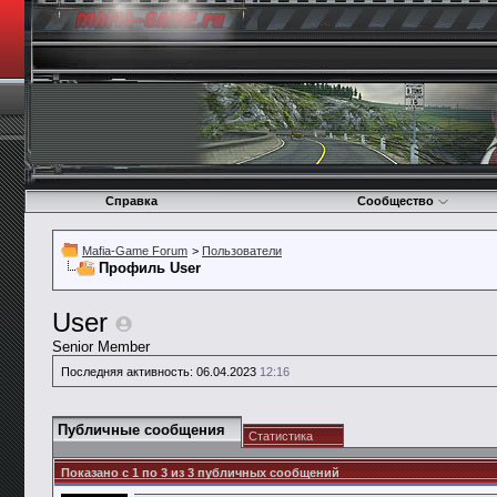
Справка
Сообщество
Mafia-Game Forum
>
Пользователи
Профиль User
User
Senior Member
Последняя активность:
06.04.2023
12:16
Публичные сообщения
Статистика
Показано с 1 по
3
из
3
публичных сообщений