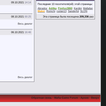
09.10.2021
14:14
Последние 10 посетителя(ей) этой страницы:
Abradox
Adilka
Firefox3860
Kardini
Mafiafan
Maker
Romchi
ruslan13
Sanderfol
SLON
08.10.2021
00:25
Эта страница была посещена
209,336
раз
Весь диалог
06.10.2021
16:46
Весь диалог
Обратная связь
-
Mafia-Game Forum
-
Архив
-
Вверх