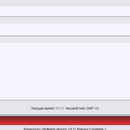
Текущее время:
09:23
. Часовой пояс GMT +3.
Powered by vBulletin® Version 3.8.11 Release Candidate 2