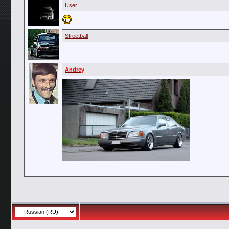
User
Streetball
Andrey