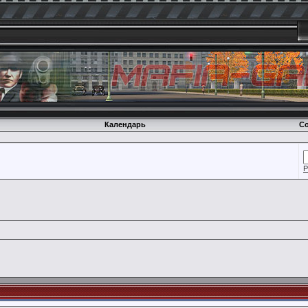
Календарь
Со
Р