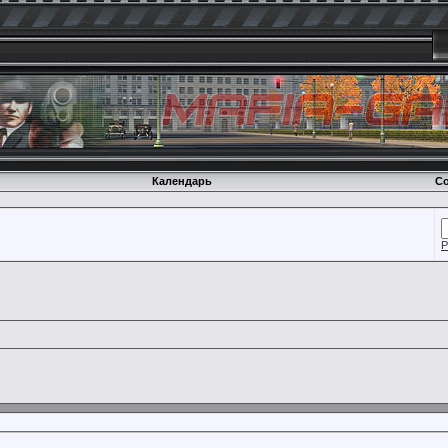
Календарь
Со
Р