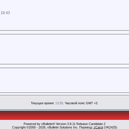
4
19:43
Текущее время:
13:55
. Часовой пояс GMT +3.
Powered by vBulletin® Version 3.8.11 Release Candidate 2
Copyright ©2000 - 2026, vBulletin Solutions Inc. Перевод:
zCarot
(VK2425)