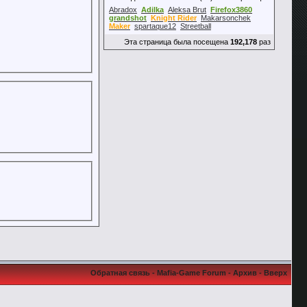
Abradox
Adilka
Aleksa Brut
Firefox3860
grandshot
Knight Rider
Makarsonchek
Maker
spartaque12
Streetball
Эта страница была посещена
192,178
раз
Обратная связь
-
Mafia-Game Forum
-
Архив
-
Вверх