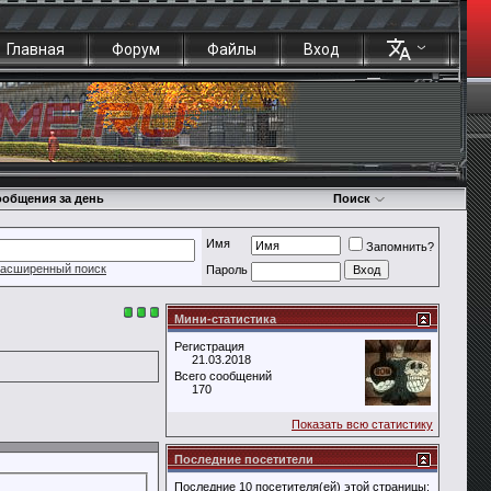
Главная
Форум
Файлы
Вход
общения за день
Поиск
Имя
Запомнить?
асширенный поиск
Пароль
Мини-статистика
Регистрация
21.03.2018
Всего сообщений
170
Показать всю статистику
Последние посетители
Последние 10 посетителя(ей) этой страницы: